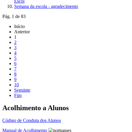
Escol
Semana da escola - agradecimento
Pág. 1 de 83
Início
Anterior
1
2
3
4
5
6
7
8
9
10
Seguinte
Fim
Acolhimento a Alunos
Código de Conduta dos Alunos
Manual de Acolhimento