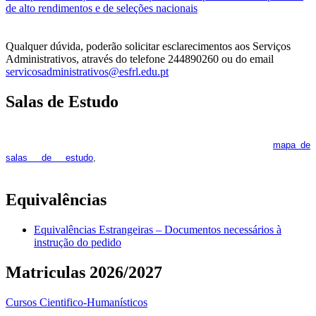
de alto rendimentos e de seleções nacionais
Qualquer dúvida, poderão solicitar esclarecimentos aos Serviços
Administrativos, através do telefone 244890260 ou do email
servicosadministrativos@esfrl.edu.pt
Salas de Estudo
As Salas de Estudo terão início no dia 6 de outubro, próxima 2ª
feira. Os interessados deverão consultar regularmente o
mapa de
pois os respetivos horários poderão
salas de estudo
,
sofrer alguns reajustes ao longo do ano letivo.
Equivalências
Equivalências Estrangeiras – Documentos necessários à
instrução do pedido
Matriculas 2026/2027
Cursos Cientifico-Humanísticos