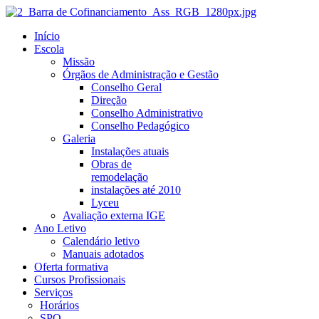
Início
Escola
Missão
Órgãos de Administração e Gestão
Conselho Geral
Direção
Conselho Administrativo
Conselho Pedagógico
Galeria
Instalações atuais
Obras de
remodelação
instalações até 2010
Lyceu
Avaliação externa IGE
Ano Letivo
Calendário letivo
Manuais adotados
Oferta formativa
Cursos Profissionais
Serviços
Horários
SPO