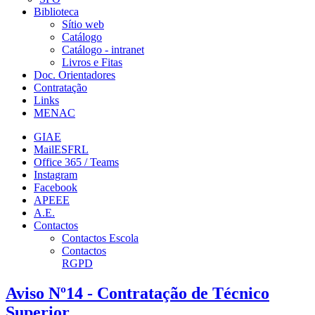
Biblioteca
Sítio web
Catálogo
Catálogo - intranet
Livros e Fitas
Doc. Orientadores
Contratação
Links
MENAC
GIAE
MailESFRL
Office 365 / Teams
Instagram
Facebook
APEEE
A.E.
Contactos
Contactos Escola
Contactos
RGPD
Aviso Nº14 - Contratação de Técnico
Superior