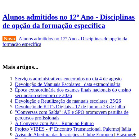
Alunos admitidos no 12º Ano - Disciplinas
de opção da formação específica
Novo
Alunos admitidos no 12º Ano - Disciplinas de opção da
formação específica
Mais artigos...
Serviços administrativos encerrados no dia 4 de agosto
Devolução de Manuais Escolares - data extraordinária
Época extraordinária dos exames finais nacionais do ensino
secundário setembro de 2026
Devolução e Reutilização de manuais escolares: 25/26
Devolução de KIT's Digitais - 17 de junho a 23 de julho
"Conversas com Saída": AE e SPO promovem partilha de
percursos profissionais
À Conversa com Pais - Rumo ao Futuro
Projeto VIBES - 4º Encontro Transnacional, Palermo| Itália
Aviso de Abertura das Inscrições - Clube Europeu | Erasmus+