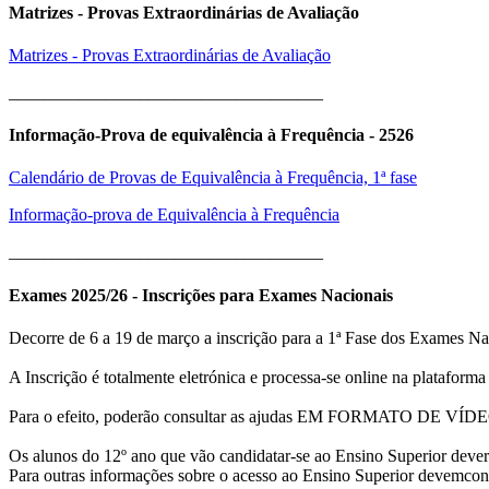
Matrizes - Provas Extraordinárias de Avaliação
Matrizes - Provas Extraordinárias de Avaliação
____________________________________
Informação-Prova de equivalência à Frequência - 2526
Calendário de Provas de Equivalência à Frequência, 1ª fase
Informação-prova de Equivalência à Frequência
____________________________________
Exames 2025/26 - Inscrições para Exames Nacionais
Decorre de 6 a 19 de março a inscrição para a 1ª Fase dos Exames Nac
A Inscrição é totalmente eletrónica e processa-se online na plataform
Para o efeito, poderão consultar as ajudas EM FORMATO DE VÍDEO
Os alunos do 12º ano que vão candidatar-se ao Ensino Superior dev
Para outras informações sobre o acesso ao Ensino Superior devemcon