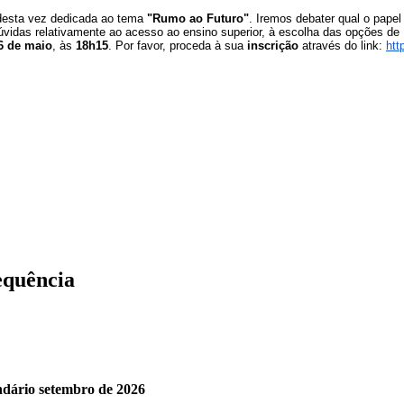
d
esta vez dedicada ao tema
"Rumo ao Futuro"
.
Iremos debater qual o pape
vidas relativamente ao acesso ao ensino superior, à escolha das opções de 1
6 de maio
, às
18h15
.
Por favor, proceda à sua
inscrição
através do link:
htt
equência
undário setembro de 2026