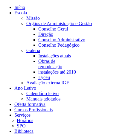
Início
Escola
Missão
Órgãos de Administração e Gestão
Conselho Geral
Direção
Conselho Administrativo
Conselho Pedagógico
Galeria
Instalações atuais
Obras de
remodelação
instalações até 2010
Lyceu
Avaliação externa IGE
Ano Letivo
Calendário letivo
Manuais adotados
Oferta formativa
Cursos Profissionais
Serviços
Horários
SPO
Biblioteca