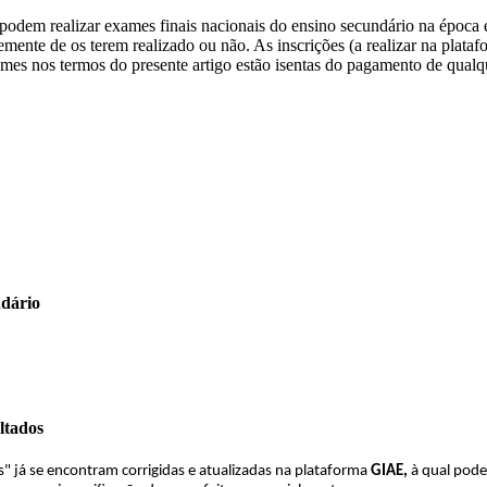
, podem realizar exames finais nacionais do ensino secundário na época 
emente de os terem realizado ou não. As inscrições (a realizar na plat
xames nos termos do presente artigo estão isentas do pagamento de qualq
ndário
ltados
s" já se encontram corrigidas e atualizadas na plataforma
GIAE,
à qual pode