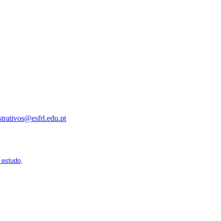
trativos@esfrl.edu.pt
pois os respetivos horários poderão sofrer alguns reajustes ao
 estudo
,