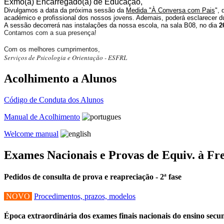
Exmo(a)
Encarregado(a) de Educação,
Divulgamos a data da próxima sessão da
Medida "À Conversa com Pais
", 
académico e profissional dos nossos jovens.
Ademais, poderá esclarecer dú
A sessão decorrerá nas instalações da nossa escola, na sala B08, no dia
2
Contamos com a sua presença!
Com os melhores cumprimentos,
Serviços de Psicologia e Orientação - ESFRL
Acolhimento a Alunos
Código de Conduta dos Alunos
Manual de Acolhimento
Welcome manual
Exames Nacionais e Provas de Equiv. à Fr
Pedidos de consulta de prova e reapreciação - 2ª fase
NOVO
Procedimentos, prazos, modelos
Época extraordinária dos exames finais nacionais do ensino sec