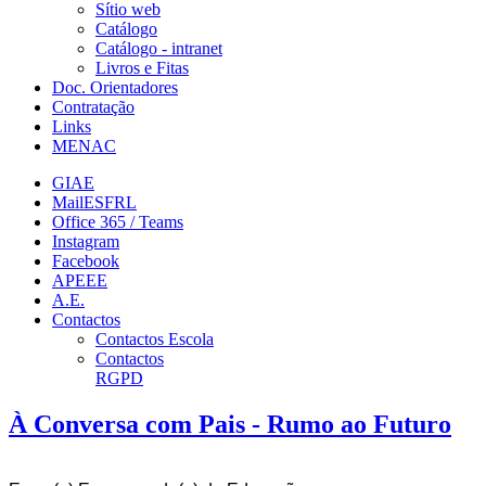
Sítio web
Catálogo
Catálogo - intranet
Livros e Fitas
Doc. Orientadores
Contratação
Links
MENAC
GIAE
MailESFRL
Office 365 / Teams
Instagram
Facebook
APEEE
A.E.
Contactos
Contactos Escola
Contactos
RGPD
À Conversa com Pais - Rumo ao Futuro