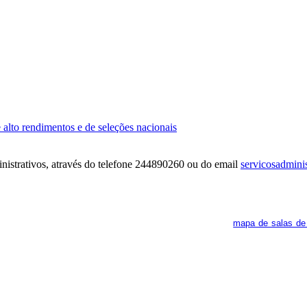
 alto rendimentos e de seleções nacionais
inistrativos, através do telefone 244890260 ou do email
servicosadminis
ra. Os interessados deverão consultar regularmente o
mapa de salas de