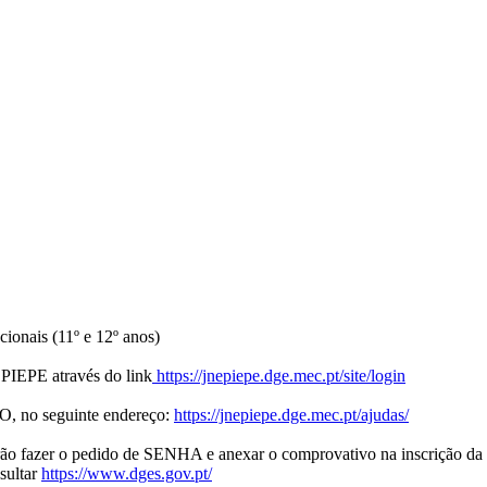
ionais (11º e 12º anos)
a PIEPE através do link
https://jnepiepe.dge.mec.pt/site/login
, no seguinte endereço:
https://jnepiepe.dge.mec.pt/ajudas/
erão fazer o pedido de SENHA e anexar o comprovativo na inscrição d
sultar
https://www.dges.gov.pt/