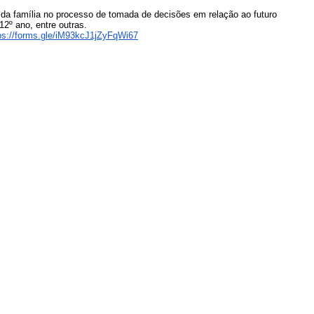
l da família no processo de tomada de decisões em relação ao
futuro
2º ano, entre outras.
ps://forms.gle/
iM93kcJ1jZyFqWi67