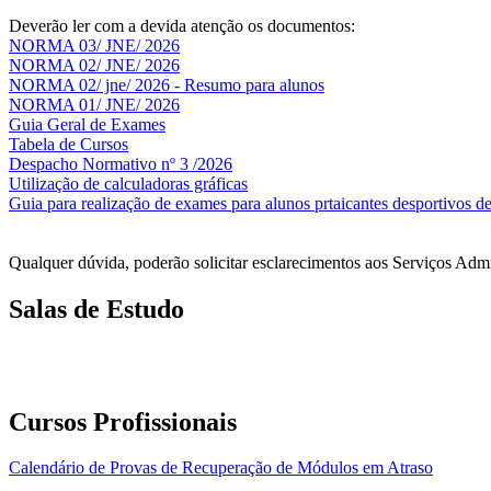
Deverão ler com a devida atenção os documentos:
NORMA 03/ JNE/ 2026
NORMA 02/ JNE/ 2026
NORMA 02/ jne/ 2026 - Resumo para alunos
NORMA 01/ JNE/ 2026
Guia Geral de Exames
Tabela de Cursos
Despacho Normativo nº 3 /2026
Utilização de calculadoras gráficas
NOV
O
Guia para realização de exames para alunos prtaicantes desportivos de
Qualquer dúvida, poderão solicitar esclarecimentos aos Serviços Adm
Salas de Estudo
As Salas de Estudo terão início no dia 6 de outubro, próxima 2ª fei
longo do ano letivo.
Cursos Profissionais
Calendário de Provas de Recuperação de Módulos em Atraso