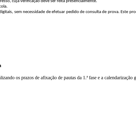
esso, cuja verificação deve ser feita presencialmente.
cola.
gitais, sem necessidade de efetuar pedido de consulta de prova. Este pr
a
lizando os prazos de afixação de pautas da 1.ª fase e a calendarização 