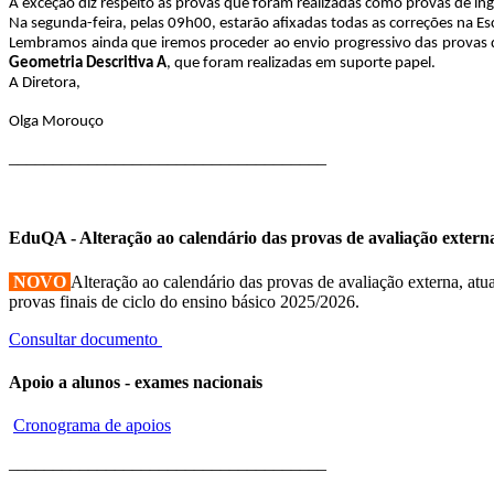
A exceção diz respeito às provas que foram realizadas como provas de ingr
Na segunda-feira, pelas 09h00, estarão afixadas todas as correções na Es
Lembramos ainda que iremos proceder ao envio progressivo das provas di
Geometria Descritiva A
, que foram realizadas em suporte papel.
A Diretora,
Olga Morouço
____________________________________
EduQA - Alteração ao calendário das provas de avaliação extern
NOVO
Alteração ao calendário das provas de avaliação externa, atua
provas finais de ciclo do ensino básico 2025/2026.
Consultar documento
Apoio a alunos - exames nacionais
Cronograma de apoios
____________________________________