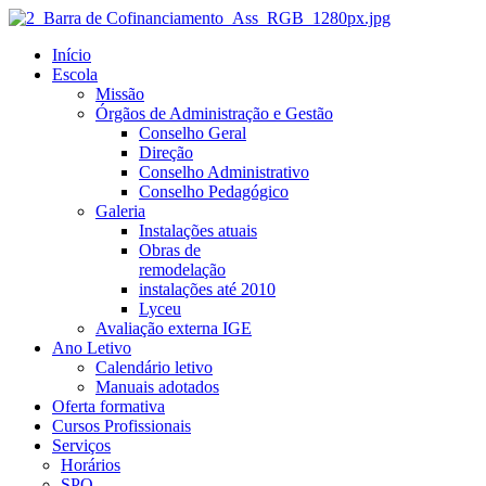
Início
Escola
Missão
Órgãos de Administração e Gestão
Conselho Geral
Direção
Conselho Administrativo
Conselho Pedagógico
Galeria
Instalações atuais
Obras de
remodelação
instalações até 2010
Lyceu
Avaliação externa IGE
Ano Letivo
Calendário letivo
Manuais adotados
Oferta formativa
Cursos Profissionais
Serviços
Horários
SPO