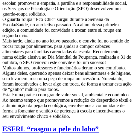
escolar, promover a empatia, a partilha e a responsabilidade social,
os Serviços de Psicologia e Orientação (SPO) desenvolveu um
guarda-roupa solidário.
O guarda-roupa “Eco-Chic” surgiu durante a Semana da
Escola/Saúde, no ano letivo passado. Na altura dessa primeira
edição, a comunidade foi convidada a trocar, entre si, roupa em
segunda mão.
Mais tarde, ainda no ano letivo passado, o convite foi no sentido de
trocar roupa por alimentos, para ajudar a compor cabazes
alimentares para famílias carenciadas da escola. Recentemente,
numa edição alusiva ao Dia Mundial da Poupança, realizada a 31 de
outubro, o SPO renovou este convite e foi um sucesso!
Muitos alunos, professores e funcionários deram o seu contributo.
Alguns deles, querendo apenas deixar bens alimentares e de higiene,
sem levar em troca uma peça de roupa ou acessório. No entanto,
foram incentivados a levar algo em troca, de forma a tornar esta ação
de “ganho” mútuo para todos.
Esta é uma prática com grande valor social, ambiental e económico.
Ao mesmo tempo que promovemos a redução do desperdício têxtil e
a diminuição da pegada ecológica, envolvemos a comunidade de
forma a fomentar o sentido de pertença à escola e incentivamos o
seu envolvimento cívico e solidário.
ESFRL “rasgou a pele do lobo”