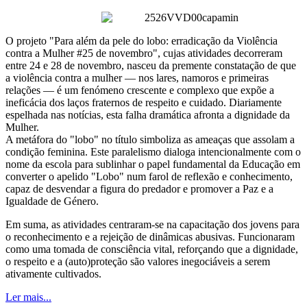
O projeto "Para além da pele do lobo: erradicação da Violência
contra a Mulher #25 de novembro", cujas atividades decorreram
entre 24 e 28 de novembro, nasceu da premente constatação de que
a violência contra a mulher — nos lares, namoros e primeiras
relações — é um fenómeno crescente e complexo que expõe a
ineficácia dos laços fraternos de respeito e cuidado. Diariamente
espelhada nas notícias, esta falha dramática afronta a dignidade da
Mulher.
A metáfora do "lobo" no título simboliza as ameaças que assolam a
condição feminina. Este paralelismo dialoga intencionalmente com o
nome da escola para sublinhar o papel fundamental da Educação em
converter o apelido "Lobo" num farol de reflexão e conhecimento,
capaz de desvendar a figura do predador e promover a Paz e a
Igualdade de Género.
Em suma, as atividades centraram-se na capacitação dos jovens para
o reconhecimento e a rejeição de dinâmicas abusivas. Funcionaram
como uma tomada de consciência vital, reforçando que a dignidade,
o respeito e a (auto)proteção são valores inegociáveis a serem
ativamente cultivados.
Ler mais...