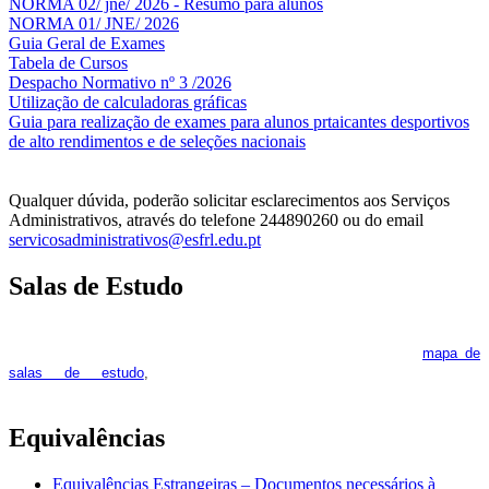
NORMA 02/ jne/ 2026 - Resumo para alunos
NORMA 01/ JNE/ 2026
Guia Geral de Exames
Tabela de Cursos
Despacho Normativo nº 3 /2026
Utilização de calculadoras gráficas
NOV
O
Guia para realização de exames para alunos prtaicantes desportivos
de alto rendimentos e de seleções nacionais
Qualquer dúvida, poderão solicitar esclarecimentos aos Serviços
Administrativos, através do telefone 244890260 ou do email
servicosadministrativos@esfrl.edu.pt
Salas de Estudo
As Salas de Estudo terão início no dia 6 de outubro, próxima 2ª
feira. Os interessados deverão consultar regularmente o
mapa de
pois os respetivos horários poderão
salas de estudo
,
sofrer alguns reajustes ao longo do ano letivo.
Equivalências
Equivalências Estrangeiras – Documentos necessários à