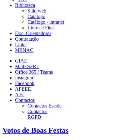
Biblioteca
Sítio web
Catálogo
Catálogo - intranet
Livros e Fitas
Doc. Orientadores
Contratação
Links
MENAC
GIAE
MailESFRL
Office 365 / Teams
Instagram
Facebook
APEEE
A.E.
Contactos
Contactos Escola
Contactos
RGPD
Votos de Boas Festas