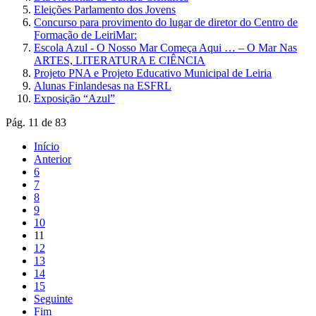
Eleições Parlamento dos Jovens
Concurso para provimento do lugar de diretor do Centro de
Formação de LeiriMar:
Escola Azul - O Nosso Mar Começa Aqui … – O Mar Nas
ARTES, LITERATURA E CIÊNCIA
Projeto PNA e Projeto Educativo Municipal de Leiria
Alunas Finlandesas na ESFRL
Exposição “Azul”
Pág. 11 de 83
Início
Anterior
6
7
8
9
10
11
12
13
14
15
Seguinte
Fim