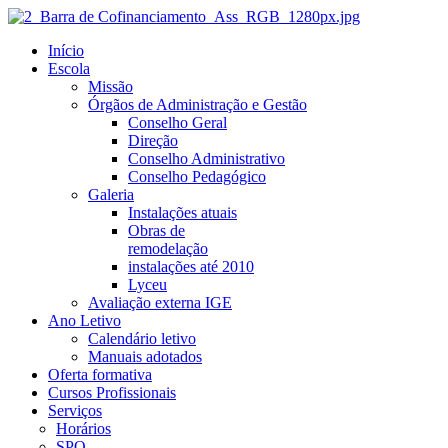
Início
Escola
Missão
Órgãos de Administração e Gestão
Conselho Geral
Direção
Conselho Administrativo
Conselho Pedagógico
Galeria
Instalações atuais
Obras de
remodelação
instalações até 2010
Lyceu
Avaliação externa IGE
Ano Letivo
Calendário letivo
Manuais adotados
Oferta formativa
Cursos Profissionais
Serviços
Horários
SPO