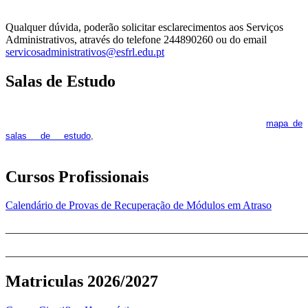
Qualquer dúvida, poderão solicitar esclarecimentos aos Serviços
Administrativos, através do telefone 244890260 ou do email
servicosadministrativos@esfrl.edu.pt
Salas de Estudo
As Salas de Estudo terão início no dia 6 de outubro, próxima 2ª
feira. Os interessados deverão consultar regularmente o
mapa de
pois os respetivos horários poderão
salas de estudo
,
sofrer alguns reajustes ao longo do ano letivo.
Cursos Profissionais
Calendário de Provas de Recuperação de Módulos em Atraso
_______________________________________________________
_______________________________________________________
Matriculas 2026/2027