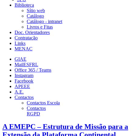
Biblioteca
Sítio web
Catálogo
Catálogo - intranet
Livros e Fitas
Doc. Orientadores
Contratação
Links
MENAC
GIAE
MailESFRL
Office 365 / Teams
Instagram
Facebook
APEEE
A.E.
Contactos
Contactos Escola
Contactos
RGPD
A EMEPC – Estrutura de Missão para a
Extensão da Plataforma Continental,