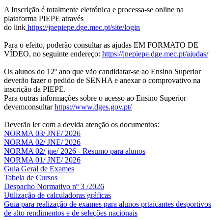
A Inscrição é totalmente eletrónica e processa-se online na
plataforma PIEPE através
do link
https://jnepiepe.dge.mec.pt/site/login
Para o efeito, poderão consultar as ajudas EM FORMATO DE
VÍDEO, no seguinte endereço:
https://jnepiepe.dge.mec.pt/ajudas/
Os alunos do 12º ano que vão candidatar-se ao Ensino Superior
deverão fazer o pedido de SENHA e anexar o comprovativo na
inscrição da PIEPE.
Para outras informações sobre o acesso ao Ensino Superior
devemconsultar
https://www.dges.gov.pt/
Deverão ler com a devida atenção os documentos:
NORMA 03/ JNE/ 2026
NORMA 02/ JNE/ 2026
NORMA 02/ jne/ 2026 - Resumo para alunos
NORMA 01/ JNE/ 2026
Guia Geral de Exames
Tabela de Cursos
Despacho Normativo nº 3 /2026
Utilização de calculadoras gráficas
NOV
O
Guia para realização de exames para alunos prtaicantes desportivos
de alto rendimentos e de seleções nacionais