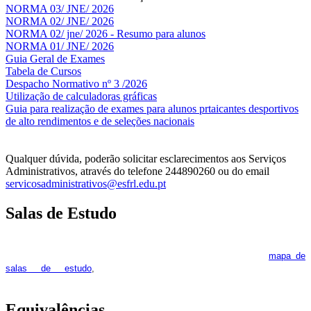
NORMA 03/ JNE/ 2026
NORMA 02/ JNE/ 2026
NORMA 02/ jne/ 2026 - Resumo para alunos
NORMA 01/ JNE/ 2026
Guia Geral de Exames
Tabela de Cursos
Despacho Normativo nº 3 /2026
Utilização de calculadoras gráficas
NOV
O
Guia para realização de exames para alunos prtaicantes desportivos
de alto rendimentos e de seleções nacionais
Qualquer dúvida, poderão solicitar esclarecimentos aos Serviços
Administrativos, através do telefone 244890260 ou do email
servicosadministrativos@esfrl.edu.pt
Salas de Estudo
As Salas de Estudo terão início no dia 6 de outubro, próxima 2ª
feira. Os interessados deverão consultar regularmente o
mapa de
pois os respetivos horários poderão
salas de estudo
,
sofrer alguns reajustes ao longo do ano letivo.
Equivalências