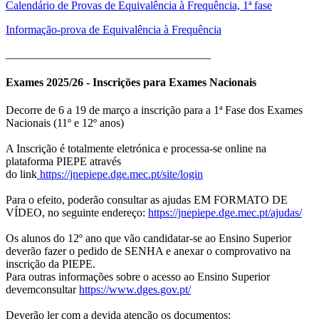
Calendário de Provas de Equivalência à Frequência, 1ª fase
Informação-prova de Equivalência à Frequência
____________________________________
Exames 2025/26 - Inscrições para Exames Nacionais
Decorre de 6 a 19 de março a inscrição para a 1ª Fase dos Exames
Nacionais (11º e 12º anos)
A Inscrição é totalmente eletrónica e processa-se online na
plataforma PIEPE através
do link
https://jnepiepe.dge.mec.pt/site/login
Para o efeito, poderão consultar as ajudas EM FORMATO DE
VÍDEO, no seguinte endereço:
https://jnepiepe.dge.mec.pt/ajudas/
Os alunos do 12º ano que vão candidatar-se ao Ensino Superior
deverão fazer o pedido de SENHA e anexar o comprovativo na
inscrição da PIEPE.
Para outras informações sobre o acesso ao Ensino Superior
devemconsultar
https://www.dges.gov.pt/
Deverão ler com a devida atenção os documentos: