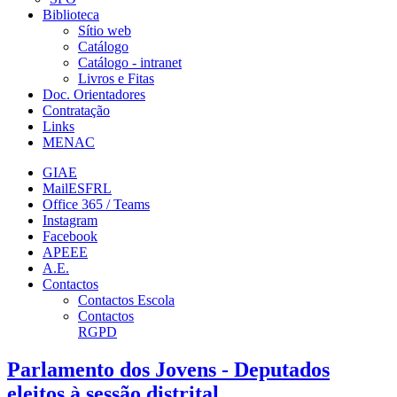
Biblioteca
Sítio web
Catálogo
Catálogo - intranet
Livros e Fitas
Doc. Orientadores
Contratação
Links
MENAC
GIAE
MailESFRL
Office 365 / Teams
Instagram
Facebook
APEEE
A.E.
Contactos
Contactos Escola
Contactos
RGPD
Parlamento dos Jovens - Deputados
eleitos à sessão distrital