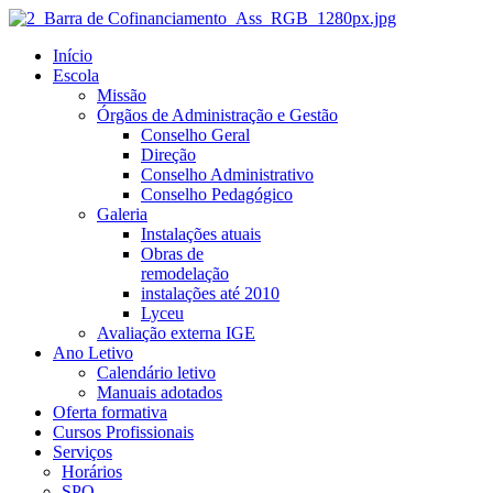
Início
Escola
Missão
Órgãos de Administração e Gestão
Conselho Geral
Direção
Conselho Administrativo
Conselho Pedagógico
Galeria
Instalações atuais
Obras de
remodelação
instalações até 2010
Lyceu
Avaliação externa IGE
Ano Letivo
Calendário letivo
Manuais adotados
Oferta formativa
Cursos Profissionais
Serviços
Horários
SPO