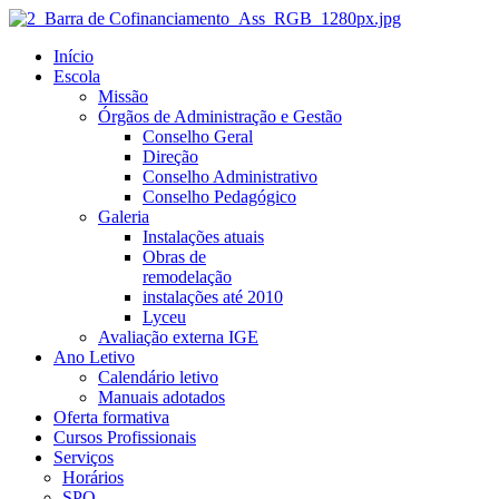
Início
Escola
Missão
Órgãos de Administração e Gestão
Conselho Geral
Direção
Conselho Administrativo
Conselho Pedagógico
Galeria
Instalações atuais
Obras de
remodelação
instalações até 2010
Lyceu
Avaliação externa IGE
Ano Letivo
Calendário letivo
Manuais adotados
Oferta formativa
Cursos Profissionais
Serviços
Horários
SPO