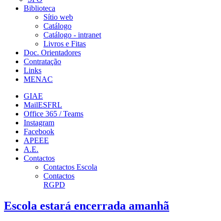
Biblioteca
Sítio web
Catálogo
Catálogo - intranet
Livros e Fitas
Doc. Orientadores
Contratação
Links
MENAC
GIAE
MailESFRL
Office 365 / Teams
Instagram
Facebook
APEEE
A.E.
Contactos
Contactos Escola
Contactos
RGPD
Escola estará encerrada amanhã