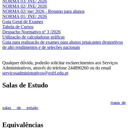
NORMA 03/ JNE/ 2026
NORMA 02/ JNE/ 2026
NORMA 02/ jne/ 2026 - Resumo para alunos
NORMA 01/ JNE/ 2026
Guia Geral de Exames
Tabela de Cursos
Despacho Normativo nº 3 /2026
Utilização de calculadoras gráficas
NOV
O
Guia para realização de exames para alunos prtaicantes desportivos
de alto rendimentos e de seleções nacionais
Qualquer dúvida, poderão solicitar esclarecimentos aos Serviços
Administrativos, através do telefone 244890260 ou do email
servicosadministrativos@esfrl.edu.pt
Salas de Estudo
As Salas de Estudo terão início no dia 6 de outubro, próxima 2ª
feira. Os interessados deverão consultar regularmente o
mapa de
pois os respetivos horários poderão
salas de estudo
,
sofrer alguns reajustes ao longo do ano letivo.
Equivalências