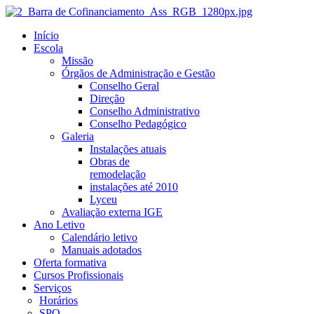
Início
Escola
Missão
Órgãos de Administração e Gestão
Conselho Geral
Direção
Conselho Administrativo
Conselho Pedagógico
Galeria
Instalações atuais
Obras de
remodelação
instalações até 2010
Lyceu
Avaliação externa IGE
Ano Letivo
Calendário letivo
Manuais adotados
Oferta formativa
Cursos Profissionais
Serviços
Horários
SPO