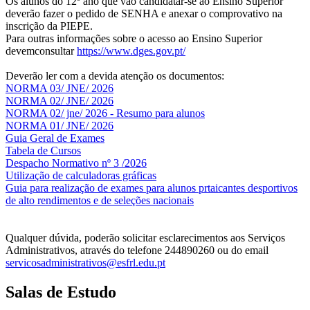
Os alunos do 12º ano que vão candidatar-se ao Ensino Superior
deverão fazer o pedido de SENHA e anexar o comprovativo na
inscrição da PIEPE.
Para outras informações sobre o acesso ao Ensino Superior
devemconsultar
https://www.dges.gov.pt/
Deverão ler com a devida atenção os documentos:
NORMA 03/ JNE/ 2026
NORMA 02/ JNE/ 2026
NORMA 02/ jne/ 2026 - Resumo para alunos
NORMA 01/ JNE/ 2026
Guia Geral de Exames
Tabela de Cursos
Despacho Normativo nº 3 /2026
Utilização de calculadoras gráficas
NOV
O
Guia para realização de exames para alunos prtaicantes desportivos
de alto rendimentos e de seleções nacionais
Qualquer dúvida, poderão solicitar esclarecimentos aos Serviços
Administrativos, através do telefone 244890260 ou do email
servicosadministrativos@esfrl.edu.pt
Salas de Estudo