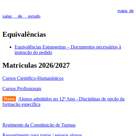
As Salas de Estudo terão início no dia 6 de outubro, próxima 2ª
feira. Os interessados deverão consultar regularmente o
mapa de
pois os respetivos horários poderão
salas de estudo
,
sofrer alguns reajustes ao longo do ano letivo.
Equivalências
Equivalências Estrangeiras – Documentos necessários à
instrução do pedido
Matriculas 2026/2027
Cursos Cientifico-Humanísticos
Cursos Profissionais
Novo
Alunos admitidos no 12º Ano - Disciplinas de opção da
formação específica
Regimento da Constituição de Turmas
Requerimento para juntar / separar alunos