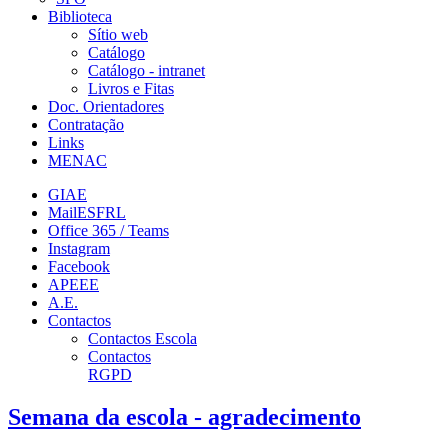
Biblioteca
Sítio web
Catálogo
Catálogo - intranet
Livros e Fitas
Doc. Orientadores
Contratação
Links
MENAC
GIAE
MailESFRL
Office 365 / Teams
Instagram
Facebook
APEEE
A.E.
Contactos
Contactos Escola
Contactos
RGPD
Semana da escola - agradecimento