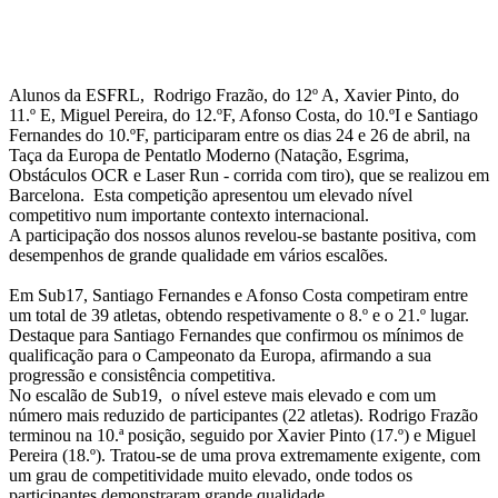
Alunos da ESFRL, Rodrigo Frazão, do 12º A, Xavier Pinto, do
11.º E, Miguel Pereira, do 12.ºF, Afonso Costa, do 10.ºI e Santiago
Fernandes do 10.ºF, participaram entre os dias 24 e 26 de abril, na
Taça da Europa de Pentatlo Moderno (Natação, Esgrima,
Obstáculos OCR e Laser Run - corrida com tiro), que se realizou em
Barcelona. Esta competição apresentou um elevado nível
competitivo num importante contexto internacional.
A participação dos nossos alunos revelou-se bastante positiva, com
desempenhos de grande qualidade em vários escalões.
Em Sub17, Santiago Fernandes e Afonso Costa competiram entre
um total de 39 atletas, obtendo respetivamente o 8.º e o 21.º lugar.
Destaque para Santiago Fernandes que confirmou os mínimos de
qualificação para o Campeonato da Europa, afirmando a sua
progressão e consistência competitiva.
No escalão de Sub19, o nível esteve mais elevado e com um
número mais reduzido de participantes (22 atletas). Rodrigo Frazão
terminou na 10.ª posição, seguido por Xavier Pinto (17.º) e Miguel
Pereira (18.º). Tratou-se de uma prova extremamente exigente, com
um grau de competitividade muito elevado, onde todos os
participantes demonstraram grande qualidade.