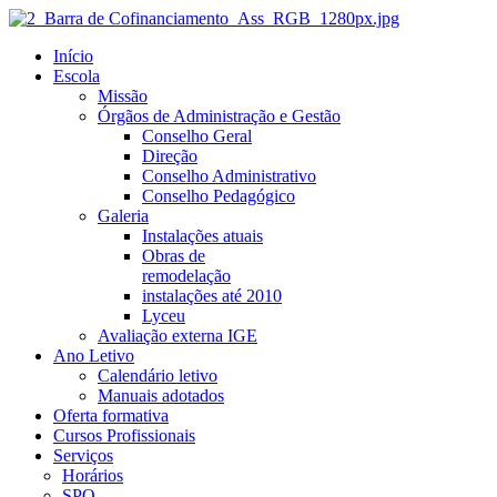
Início
Escola
Missão
Órgãos de Administração e Gestão
Conselho Geral
Direção
Conselho Administrativo
Conselho Pedagógico
Galeria
Instalações atuais
Obras de
remodelação
instalações até 2010
Lyceu
Avaliação externa IGE
Ano Letivo
Calendário letivo
Manuais adotados
Oferta formativa
Cursos Profissionais
Serviços
Horários
SPO