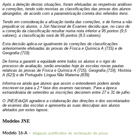
Após a deteção destas situações, foram efetuadas as respetivas análises
e correções, tendo sido revistas as classificações das provas dos alunos
abrangidos, de acordo com a parametrização correta dos referidos itens.
Tendo em consideração a afixação tardia das correções, e de forma a não
prejudicar os alunos, o Júri Nacional de Exames decidiu que, no caso de
a correção da classificação resultar numa nota inferior a 95 pontos (9,5
valores), a classificação será de 95 pontos (9,5 valores).
Esta decisão aplica-se igualmente às correções de classificações
anteriormente efetuadas às provas de Física e Química A (715) e de
Geografia (719).
De forma a garantir a equidade entre todos os alunos e o rigor do
processo de avaliação, serão enviadas hoje às escolas novas pautas
relativas às provas de Física e Química A (715), Geografia (719), História
A (623) e de Português Língua Não Materna (839).
Informa-se ainda que alunos que assim o entenderem podem ainda
inscrever-se para a 2.ª fase dos exames nacionais. Para a época
extraordinária de setembro as inscrições decorrem entre 27 e 31 de julho.
O JNE/EduQA agradece a colaboração das direções e dos secretariados
de exames das escolas e apresenta as suas desculpas aos alunos
afetados por estes lapsos.
Modelos JNE
-
Modelo 16-A
Alegação justificativa de reclamação de prova