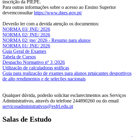
inscrição da PIEPE.
Para outras informações sobre o acesso ao Ensino Superior
devemconsultar
https://www.dges.gov.pt/
Deverão ler com a devida atenção os documentos:
NORMA 03/ JNE/ 2026
NORMA 02/ JNE/ 2026
NORMA 02/ jne/ 2026 - Resumo para alunos
NORMA 01/ JNE/ 2026
Guia Geral de Exames
Tabela de Cursos
Despacho Normativo nº 3 /2026
Utilização de calculadoras gráficas
NOV
O
Guia para realização de exames para alunos prtaicantes desportivos
de alto rendimentos e de seleções nacionais
Qualquer dúvida, poderão solicitar esclarecimentos aos Serviços
Administrativos, através do telefone 244890260 ou do email
servicosadministrativos@esfrl.edu.pt
Salas de Estudo
As Salas de Estudo terão início no dia 6 de outubro, próxima 2ª