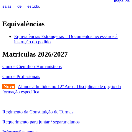
feira. Os interessados deverão consultar regularmente o
mapa de
pois os respetivos horários poderão
salas de estudo
,
sofrer alguns reajustes ao longo do ano letivo.
Equivalências
Equivalências Estrangeiras – Documentos necessários à
instrução do pedido
Matriculas 2026/2027
Cursos Cientifico-Humanísticos
Cursos Profissionais
Novo
Alunos admitidos no 12º Ano - Disciplinas de opção da
formação específica
Regimento da Constituição de Turmas
Requerimento para juntar / separar alunos
Informações gerais