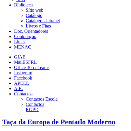
Biblioteca
Sítio web
Catálogo
Catálogo - intranet
Livros e Fitas
Doc. Orientadores
Contratação
Links
MENAC
GIAE
MailESFRL
Office 365 / Teams
Instagram
Facebook
APEEE
A.E.
Contactos
Contactos Escola
Contactos
RGPD
Taça da Europa de Pentatlo Moderno