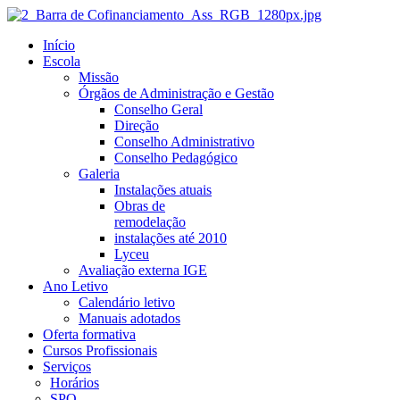
Início
Escola
Missão
Órgãos de Administração e Gestão
Conselho Geral
Direção
Conselho Administrativo
Conselho Pedagógico
Galeria
Instalações atuais
Obras de
remodelação
instalações até 2010
Lyceu
Avaliação externa IGE
Ano Letivo
Calendário letivo
Manuais adotados
Oferta formativa
Cursos Profissionais
Serviços
Horários
SPO