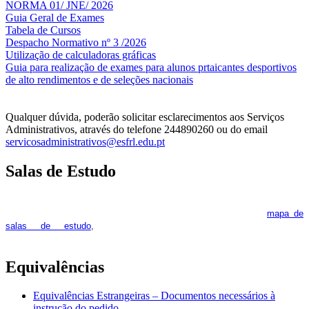
NORMA 01/ JNE/ 2026
Guia Geral de Exames
Tabela de Cursos
Despacho Normativo nº 3 /2026
Utilização de calculadoras gráficas
NOV
O
Guia para realização de exames para alunos prtaicantes desportivos
de alto rendimentos e de seleções nacionais
Qualquer dúvida, poderão solicitar esclarecimentos aos Serviços
Administrativos, através do telefone 244890260 ou do email
servicosadministrativos@esfrl.edu.pt
Salas de Estudo
As Salas de Estudo terão início no dia 6 de outubro, próxima 2ª
feira. Os interessados deverão consultar regularmente o
mapa de
pois os respetivos horários poderão
salas de estudo
,
sofrer alguns reajustes ao longo do ano letivo.
Equivalências
Equivalências Estrangeiras – Documentos necessários à
instrução do pedido