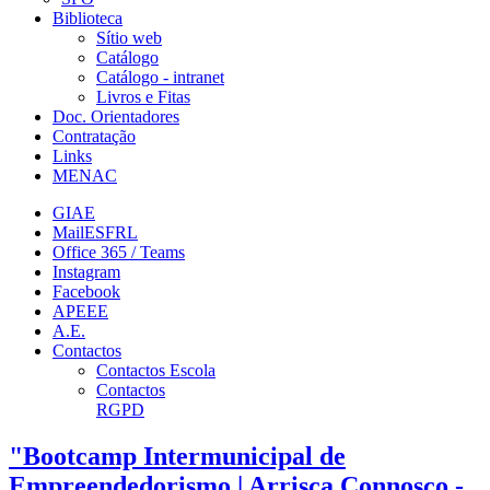
Biblioteca
Sítio web
Catálogo
Catálogo - intranet
Livros e Fitas
Doc. Orientadores
Contratação
Links
MENAC
GIAE
MailESFRL
Office 365 / Teams
Instagram
Facebook
APEEE
A.E.
Contactos
Contactos Escola
Contactos
RGPD
"Bootcamp Intermunicipal de
Empreendedorismo | Arrisca Connosco -