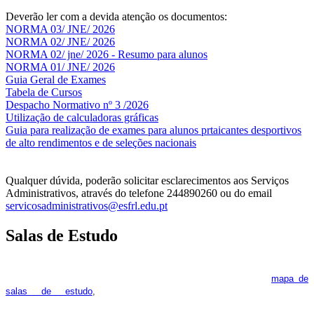
Deverão ler com a devida atenção os documentos:
NORMA 03/ JNE/ 2026
NORMA 02/ JNE/ 2026
NORMA 02/ jne/ 2026 - Resumo para alunos
NORMA 01/ JNE/ 2026
Guia Geral de Exames
Tabela de Cursos
Despacho Normativo nº 3 /2026
Utilização de calculadoras gráficas
NOV
O
Guia para realização de exames para alunos prtaicantes desportivos
de alto rendimentos e de seleções nacionais
Qualquer dúvida, poderão solicitar esclarecimentos aos Serviços
Administrativos, através do telefone 244890260 ou do email
servicosadministrativos@esfrl.edu.pt
Salas de Estudo
As Salas de Estudo terão início no dia 6 de outubro, próxima 2ª
feira. Os interessados deverão consultar regularmente o
mapa de
pois os respetivos horários poderão
salas de estudo
,
sofrer alguns reajustes ao longo do ano letivo.