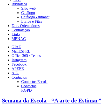
Biblioteca
Sítio web
Catálogo
Catálogo - intranet
Livros e Fitas
Doc. Orientadores
Contratação
Links
MENAC
GIAE
MailESFRL
Office 365 / Teams
Instagram
Facebook
APEEE
A.E.
Contactos
Contactos Escola
Contactos
RGPD
Semana da Escola - “A arte de Estimar”