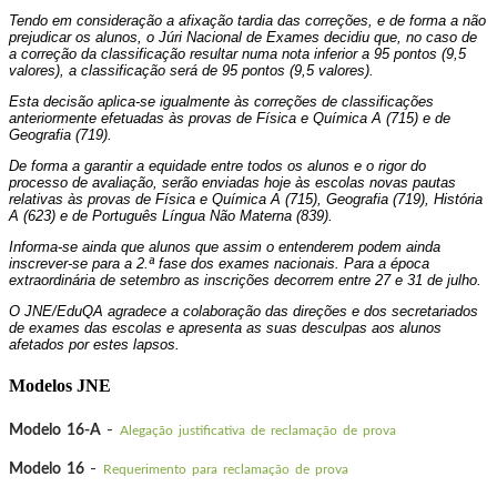
Tendo em consideração a afixação tardia das correções, e de forma a não
prejudicar os alunos, o Júri Nacional de Exames decidiu que, no caso de
a correção da classificação resultar numa nota inferior a 95 pontos (9,5
valores), a classificação será de 95 pontos (9,5 valores).
Esta decisão aplica-se igualmente às correções de classificações
anteriormente efetuadas às provas de Física e Química A (715) e de
Geografia (719).
De forma a garantir a equidade entre todos os alunos e o rigor do
processo de avaliação, serão enviadas hoje às escolas novas pautas
relativas às provas de Física e Química A (715), Geografia (719), História
A (623) e de Português Língua Não Materna (839).
Informa-se ainda que alunos que assim o entenderem podem ainda
inscrever-se para a 2.ª fase dos exames nacionais. Para a época
extraordinária de setembro as inscrições decorrem entre 27 e 31 de julho.
O JNE/EduQA agradece a colaboração das direções e dos secretariados
de exames das escolas e apresenta as suas desculpas aos alunos
afetados por estes lapsos.
Modelos JNE
-
Modelo 16-A
Alegação justificativa de reclamação de prova
-
Modelo 16
Requerimento para reclamação de prova