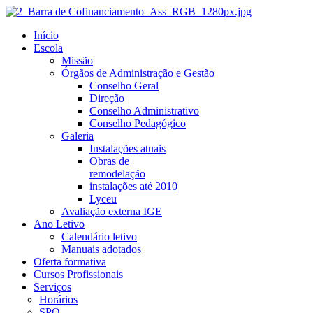
Início
Escola
Missão
Órgãos de Administração e Gestão
Conselho Geral
Direção
Conselho Administrativo
Conselho Pedagógico
Galeria
Instalações atuais
Obras de
remodelação
instalações até 2010
Lyceu
Avaliação externa IGE
Ano Letivo
Calendário letivo
Manuais adotados
Oferta formativa
Cursos Profissionais
Serviços
Horários
SPO