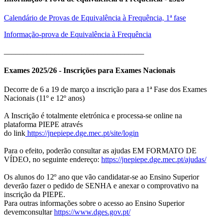
Calendário de Provas de Equivalência à Frequência, 1ª fase
Informação-prova de Equivalência à Frequência
____________________________________
Exames 2025/26 - Inscrições para Exames Nacionais
Decorre de 6 a 19 de março a inscrição para a 1ª Fase dos Exames
Nacionais (11º e 12º anos)
A Inscrição é totalmente eletrónica e processa-se online na
plataforma PIEPE através
do link
https://jnepiepe.dge.mec.pt/site/login
Para o efeito, poderão consultar as ajudas EM FORMATO DE
VÍDEO, no seguinte endereço:
https://jnepiepe.dge.mec.pt/ajudas/
Os alunos do 12º ano que vão candidatar-se ao Ensino Superior
deverão fazer o pedido de SENHA e anexar o comprovativo na
inscrição da PIEPE.
Para outras informações sobre o acesso ao Ensino Superior
devemconsultar
https://www.dges.gov.pt/