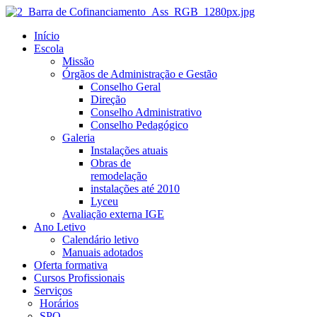
Início
Escola
Missão
Órgãos de Administração e Gestão
Conselho Geral
Direção
Conselho Administrativo
Conselho Pedagógico
Galeria
Instalações atuais
Obras de
remodelação
instalações até 2010
Lyceu
Avaliação externa IGE
Ano Letivo
Calendário letivo
Manuais adotados
Oferta formativa
Cursos Profissionais
Serviços
Horários
SPO