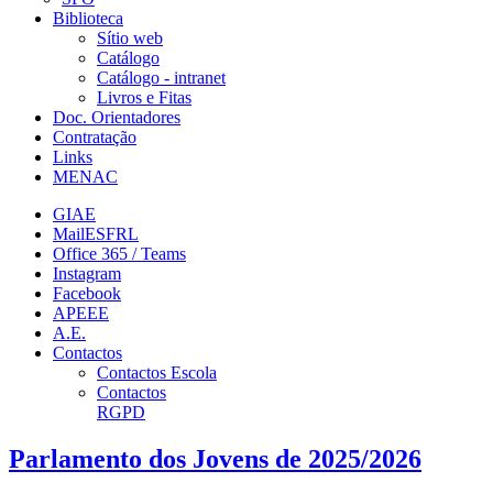
Biblioteca
Sítio web
Catálogo
Catálogo - intranet
Livros e Fitas
Doc. Orientadores
Contratação
Links
MENAC
GIAE
MailESFRL
Office 365 / Teams
Instagram
Facebook
APEEE
A.E.
Contactos
Contactos Escola
Contactos
RGPD
Parlamento dos Jovens de 2025/2026