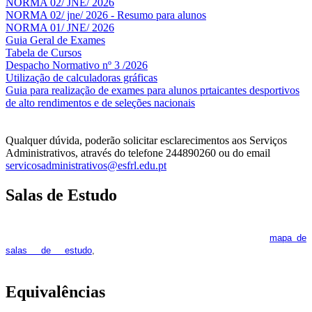
NORMA 02/ JNE/ 2026
NORMA 02/ jne/ 2026 - Resumo para alunos
NORMA 01/ JNE/ 2026
Guia Geral de Exames
Tabela de Cursos
Despacho Normativo nº 3 /2026
Utilização de calculadoras gráficas
NOV
O
Guia para realização de exames para alunos prtaicantes desportivos
de alto rendimentos e de seleções nacionais
Qualquer dúvida, poderão solicitar esclarecimentos aos Serviços
Administrativos, através do telefone 244890260 ou do email
servicosadministrativos@esfrl.edu.pt
Salas de Estudo
As Salas de Estudo terão início no dia 6 de outubro, próxima 2ª
feira. Os interessados deverão consultar regularmente o
mapa de
pois os respetivos horários poderão
salas de estudo
,
sofrer alguns reajustes ao longo do ano letivo.
Equivalências