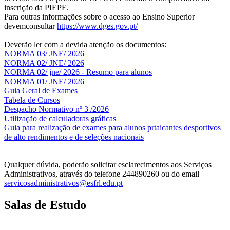
inscrição da PIEPE.
Para outras informações sobre o acesso ao Ensino Superior
devemconsultar
https://www.dges.gov.pt/
Deverão ler com a devida atenção os documentos:
NORMA 03/ JNE/ 2026
NORMA 02/ JNE/ 2026
NORMA 02/ jne/ 2026 - Resumo para alunos
NORMA 01/ JNE/ 2026
Guia Geral de Exames
Tabela de Cursos
Despacho Normativo nº 3 /2026
Utilização de calculadoras gráficas
NOV
O
Guia para realização de exames para alunos prtaicantes desportivos
de alto rendimentos e de seleções nacionais
Qualquer dúvida, poderão solicitar esclarecimentos aos Serviços
Administrativos, através do telefone 244890260 ou do email
servicosadministrativos@esfrl.edu.pt
Salas de Estudo
As Salas de Estudo terão início no dia 6 de outubro, próxima 2ª