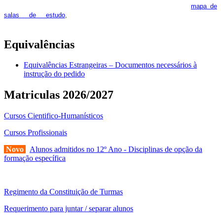
feira. Os interessados deverão consultar regularmente o
mapa de
pois os respetivos horários poderão
salas de estudo
,
sofrer alguns reajustes ao longo do ano letivo.
Equivalências
Equivalências Estrangeiras – Documentos necessários à
instrução do pedido
Matriculas 2026/2027
Cursos Cientifico-Humanísticos
Cursos Profissionais
Novo
Alunos admitidos no 12º Ano - Disciplinas de opção da
formação específica
Regimento da Constituição de Turmas
Requerimento para juntar / separar alunos