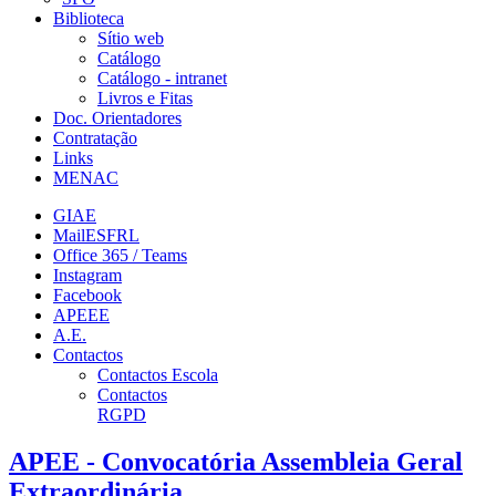
Biblioteca
Sítio web
Catálogo
Catálogo - intranet
Livros e Fitas
Doc. Orientadores
Contratação
Links
MENAC
GIAE
MailESFRL
Office 365 / Teams
Instagram
Facebook
APEEE
A.E.
Contactos
Contactos Escola
Contactos
RGPD
APEE - Convocatória Assembleia Geral
Extraordinária