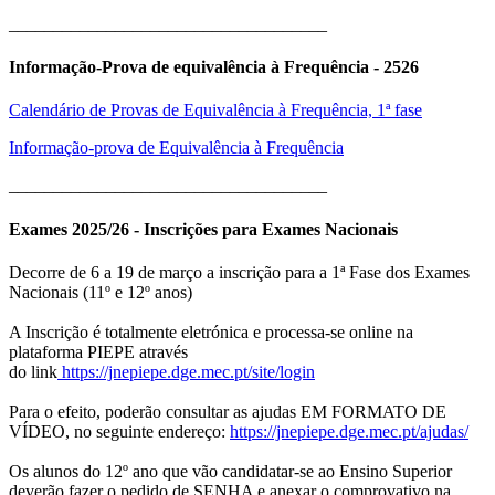
____________________________________
Informação-Prova de equivalência à Frequência - 2526
Calendário de Provas de Equivalência à Frequência, 1ª fase
Informação-prova de Equivalência à Frequência
____________________________________
Exames 2025/26 - Inscrições para Exames Nacionais
Decorre de 6 a 19 de março a inscrição para a 1ª Fase dos Exames
Nacionais (11º e 12º anos)
A Inscrição é totalmente eletrónica e processa-se online na
plataforma PIEPE através
do link
https://jnepiepe.dge.mec.pt/site/login
Para o efeito, poderão consultar as ajudas EM FORMATO DE
VÍDEO, no seguinte endereço:
https://jnepiepe.dge.mec.pt/ajudas/
Os alunos do 12º ano que vão candidatar-se ao Ensino Superior
deverão fazer o pedido de SENHA e anexar o comprovativo na