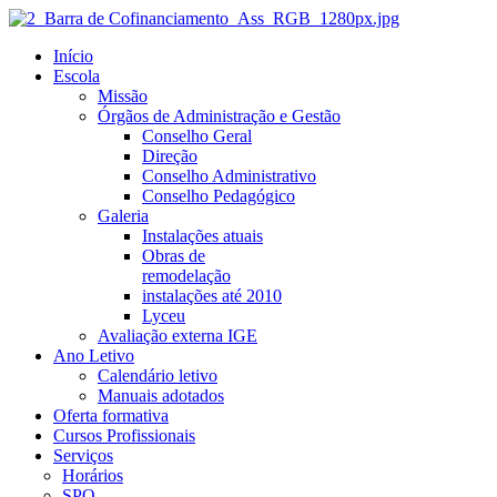
Início
Escola
Missão
Órgãos de Administração e Gestão
Conselho Geral
Direção
Conselho Administrativo
Conselho Pedagógico
Galeria
Instalações atuais
Obras de
remodelação
instalações até 2010
Lyceu
Avaliação externa IGE
Ano Letivo
Calendário letivo
Manuais adotados
Oferta formativa
Cursos Profissionais
Serviços
Horários
SPO