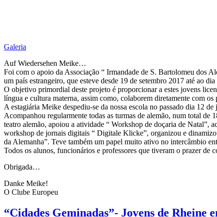
Galeria
Auf Wiedersehen Meike…
Foi com o apoio da Associação “ Irmandade de S. Bartolomeu dos Alem
um país estrangeiro, que esteve desde 19 de setembro 2017 até ao dia 
O objetivo primordial deste projeto é proporcionar a estes jovens lic
língua e cultura materna, assim como, colaborem diretamente com os p
A estagiária Meike despediu-se da nossa escola no passado dia 12 de 
Acompanhou regularmente todas as turmas de alemão, num total de 1
teatro alemão, apoiou a atividade “ Workshop de doçaria de Natal”
workshop de jornais digitais “ Digitale Klicke”, organizou e dinamiz
da Alemanha”. Teve também um papel muito ativo no intercâmbio en
Todos os alunos, funcionários e professores que tiveram o prazer de
Obrigada…
Danke Meike!
O Clube Europeu
“Cidades Geminadas”- Jovens de Rheine e