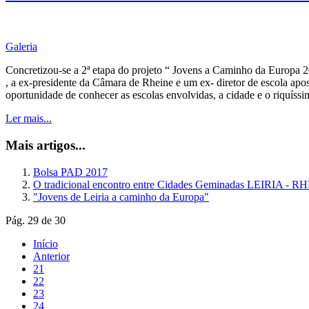
Galeria
Concretizou-se a 2ª etapa do projeto “ Jovens a Caminho da Europa 
, a ex-presidente da Câmara de Rheine e um ex- diretor de escola a
oportunidade de conhecer as escolas envolvidas, a cidade e o riquíssim
Ler mais...
Mais artigos...
Bolsa PAD 2017
O tradicional encontro entre Cidades Geminadas LEIRIA - 
"Jovens de Leiria a caminho da Europa"
Pág. 29 de 30
Início
Anterior
21
22
23
24