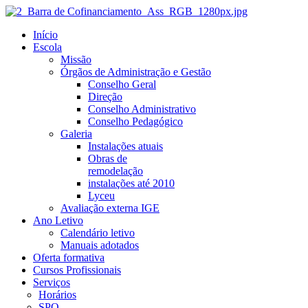
Início
Escola
Missão
Órgãos de Administração e Gestão
Conselho Geral
Direção
Conselho Administrativo
Conselho Pedagógico
Galeria
Instalações atuais
Obras de
remodelação
instalações até 2010
Lyceu
Avaliação externa IGE
Ano Letivo
Calendário letivo
Manuais adotados
Oferta formativa
Cursos Profissionais
Serviços
Horários
SPO