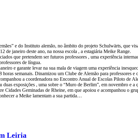
ães” e do Instituto alemão, no âmbito do projeto Schulwärts, que visa 
12 de janeiro deste ano, na nossa escola , a estagiária Meike Range.
enciados que pretendem ser futuros professores , uma experiência intern
rofessores de língua.
janeiro e garante levar na sua mala de viagem uma experiência inesquec
8 horas semanais. Dinamizou um Clube de Alemão para professores e ou
, acompanhou a coordenadora no Encontro Anual de Escolas Piloto de 
ou duas exposições , uma sobre o “Muro de Berlim”, em novembro e a qu
tre Cidades Geminadas de Rheine, em que apoiou e acompanhou o grup
 conhecer a Meike lamentam a sua partida…
m Leiria