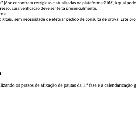
s" já se encontram corrigidas e atualizadas na plataforma
GIAE,
à qual pode
esso, cuja verificação deve ser feita presencialmente.
cola.
gitais, sem necessidade de efetuar pedido de consulta de prova. Este pr
a
lizando os prazos de afixação de pautas da 1.ª fase e a calendarização 