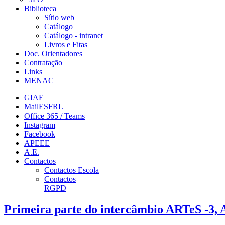
Biblioteca
Sítio web
Catálogo
Catálogo - intranet
Livros e Fitas
Doc. Orientadores
Contratação
Links
MENAC
GIAE
MailESFRL
Office 365 / Teams
Instagram
Facebook
APEEE
A.E.
Contactos
Contactos Escola
Contactos
RGPD
Primeira parte do intercâmbio ARTeS -3, 