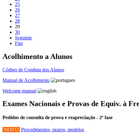
25
26
27
28
29
30
Seguinte
Fim
Acolhimento a Alunos
Código de Conduta dos Alunos
Manual de Acolhimento
Welcome manual
Exames Nacionais e Provas de Equiv. à Fr
Pedidos de consulta de prova e reapreciação - 2ª fase
NOVO
Procedimentos, prazos, modelos