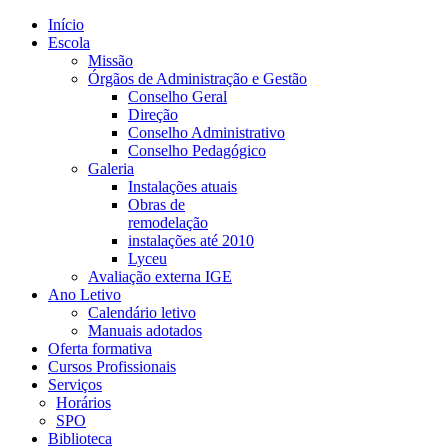
Início
Escola
Missão
Órgãos de Administração e Gestão
Conselho Geral
Direção
Conselho Administrativo
Conselho Pedagógico
Galeria
Instalações atuais
Obras de
remodelação
instalações até 2010
Lyceu
Avaliação externa IGE
Ano Letivo
Calendário letivo
Manuais adotados
Oferta formativa
Cursos Profissionais
Serviços
Horários
SPO
Biblioteca