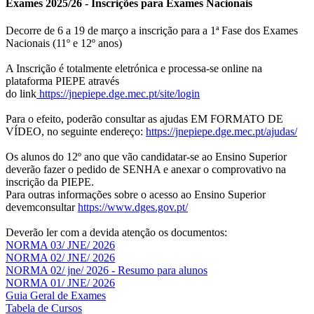
Exames 2025/26 - Inscrições para Exames Nacionais
Decorre de 6 a 19 de março a inscrição para a 1ª Fase dos Exames
Nacionais (11º e 12º anos)
A Inscrição é totalmente eletrónica e processa-se online na
plataforma PIEPE através
do link
https://jnepiepe.dge.mec.pt/site/login
Para o efeito, poderão consultar as ajudas EM FORMATO DE
VÍDEO, no seguinte endereço:
https://jnepiepe.dge.mec.pt/ajudas/
Os alunos do 12º ano que vão candidatar-se ao Ensino Superior
deverão fazer o pedido de SENHA e anexar o comprovativo na
inscrição da PIEPE.
Para outras informações sobre o acesso ao Ensino Superior
devemconsultar
https://www.dges.gov.pt/
Deverão ler com a devida atenção os documentos:
NORMA 03/ JNE/ 2026
NORMA 02/ JNE/ 2026
NORMA 02/ jne/ 2026 - Resumo para alunos
NORMA 01/ JNE/ 2026
Guia Geral de Exames
Tabela de Cursos