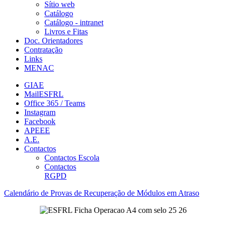
Sítio web
Catálogo
Catálogo - intranet
Livros e Fitas
Doc. Orientadores
Contratação
Links
MENAC
GIAE
MailESFRL
Office 365 / Teams
Instagram
Facebook
APEEE
A.E.
Contactos
Contactos Escola
Contactos
RGPD
Calendário de Provas de Recuperação de Módulos em Atraso