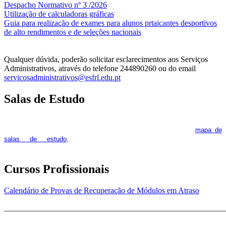
Despacho Normativo nº 3 /2026
Utilização de calculadoras gráficas
NOV
O
Guia para realização de exames para alunos prtaicantes desportivos
de alto rendimentos e de seleções nacionais
Qualquer dúvida, poderão solicitar esclarecimentos aos Serviços
Administrativos, através do telefone 244890260 ou do email
servicosadministrativos@esfrl.edu.pt
Salas de Estudo
As Salas de Estudo terão início no dia 6 de outubro, próxima 2ª
feira. Os interessados deverão consultar regularmente o
mapa de
pois os respetivos horários poderão
salas de estudo
,
sofrer alguns reajustes ao longo do ano letivo.
Cursos Profissionais
Calendário de Provas de Recuperação de Módulos em Atraso
_______________________________________________________
_______________________________________________________