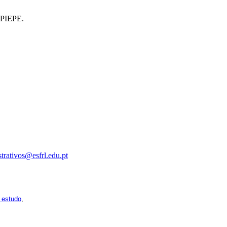
a PIEPE.
trativos@esfrl.edu.pt
pois os respetivos horários poderão sofrer alguns reajustes ao
 estudo
,