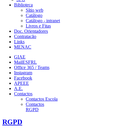
Biblioteca
Sítio web
Catálogo
Catálogo - intranet
Livros e Fitas
Doc. Orientadores
Contratação
Links
MENAC
GIAE
MailESFRL
Office 365 / Teams
Instagram
Facebook
APEEE
A.E.
Contactos
Contactos Escola
Contactos
RGPD
RGPD