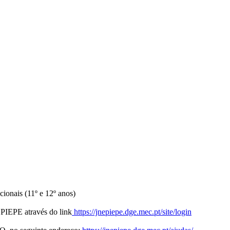
ionais (11º e 12º anos)
a PIEPE através do link
https://jnepiepe.dge.mec.pt/site/login