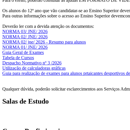
Para o efeito, poderão consultar as ajudas EM FORMATO DE VÍDEO
Os alunos do 12º ano que vão candidatar-se ao Ensino Superior dev
Para outras informações sobre o acesso ao Ensino Superior devemcon
Deverão ler com a devida atenção os documentos:
NORMA 03/ JNE/ 2026
NORMA 02/ JNE/ 2026
NORMA 02/ jne/ 2026 - Resumo para alunos
NORMA 01/ JNE/ 2026
Guia Geral de Exames
Tabela de Cursos
Despacho Normativo nº 3 /2026
Utilização de calculadoras gráficas
NOV
O
Guia para realização de exames para alunos prtaicantes desportivos de
Qualquer dúvida, poderão solicitar esclarecimentos aos Serviços Adm
Salas de Estudo
As Salas de Estudo terão início no dia 6 de outubro, próxima 2ª fei
longo do ano letivo.