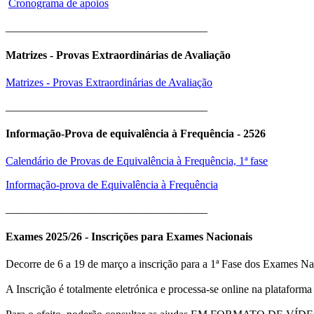
Cronograma de apoios
____________________________________
Matrizes - Provas Extraordinárias de Avaliação
Matrizes - Provas Extraordinárias de Avaliação
____________________________________
Informação-Prova de equivalência à Frequência - 2526
Calendário de Provas de Equivalência à Frequência, 1ª fase
Informação-prova de Equivalência à Frequência
____________________________________
Exames 2025/26 - Inscrições para Exames Nacionais
Decorre de 6 a 19 de março a inscrição para a 1ª Fase dos Exames Nac
A Inscrição é totalmente eletrónica e processa-se online na plataform