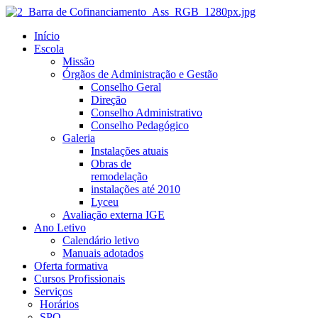
Início
Escola
Missão
Órgãos de Administração e Gestão
Conselho Geral
Direção
Conselho Administrativo
Conselho Pedagógico
Galeria
Instalações atuais
Obras de
remodelação
instalações até 2010
Lyceu
Avaliação externa IGE
Ano Letivo
Calendário letivo
Manuais adotados
Oferta formativa
Cursos Profissionais
Serviços
Horários
SPO