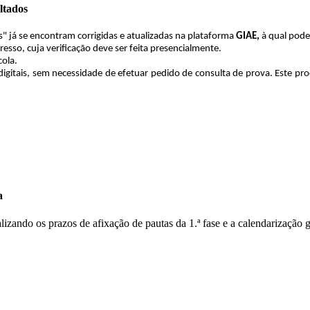
ltados
s" já se encontram corrigidas e atualizadas na plataforma
GIAE,
à qual pode
esso, cuja verificação deve ser feita presencialmente.
cola.
gitais, sem necessidade de efetuar pedido de consulta de prova. Este pr
a
lizando os prazos de afixação de pautas da 1.ª fase e a calendarização 