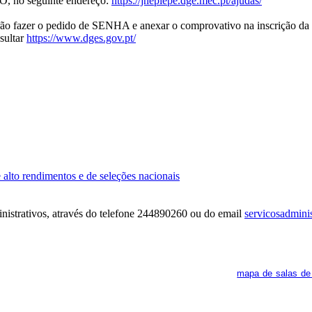
, no seguinte endereço:
https://jnepiepe.dge.mec.pt/ajudas/
erão fazer o pedido de SENHA e anexar o comprovativo na inscrição d
sultar
https://www.dges.gov.pt/
 alto rendimentos e de seleções nacionais
inistrativos, através do telefone 244890260 ou do email
servicosadminis
ra. Os interessados deverão consultar regularmente o
mapa de salas de