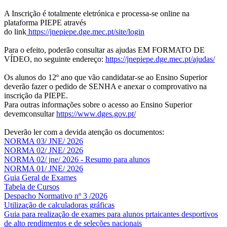
A Inscrição é totalmente eletrónica e processa-se online na
plataforma PIEPE através
do link
https://jnepiepe.dge.mec.pt/site/login
Para o efeito, poderão consultar as ajudas EM FORMATO DE
VÍDEO, no seguinte endereço:
https://jnepiepe.dge.mec.pt/ajudas/
Os alunos do 12º ano que vão candidatar-se ao Ensino Superior
deverão fazer o pedido de SENHA e anexar o comprovativo na
inscrição da PIEPE.
Para outras informações sobre o acesso ao Ensino Superior
devemconsultar
https://www.dges.gov.pt/
Deverão ler com a devida atenção os documentos:
NORMA 03/ JNE/ 2026
NORMA 02/ JNE/ 2026
NORMA 02/ jne/ 2026 - Resumo para alunos
NORMA 01/ JNE/ 2026
Guia Geral de Exames
Tabela de Cursos
Despacho Normativo nº 3 /2026
Utilização de calculadoras gráficas
NOV
O
Guia para realização de exames para alunos prtaicantes desportivos
de alto rendimentos e de seleções nacionais