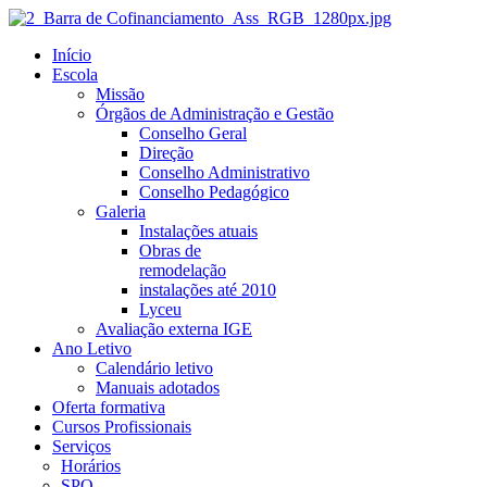
Início
Escola
Missão
Órgãos de Administração e Gestão
Conselho Geral
Direção
Conselho Administrativo
Conselho Pedagógico
Galeria
Instalações atuais
Obras de
remodelação
instalações até 2010
Lyceu
Avaliação externa IGE
Ano Letivo
Calendário letivo
Manuais adotados
Oferta formativa
Cursos Profissionais
Serviços
Horários
SPO