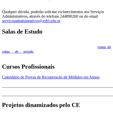
Qualquer dúvida, poderão solicitar esclarecimentos aos Serviços
Administrativos, através do telefone 244890260 ou do email
servicosadministrativos@esfrl.edu.pt
Salas de Estudo
As Salas de Estudo terão início no dia 6 de outubro, próxima 2ª
feira. Os interessados deverão consultar regularmente o
mapa de
pois os respetivos horários poderão
salas de estudo
,
sofrer alguns reajustes ao longo do ano letivo.
Cursos Profissionais
Calendário de Provas de Recuperação de Módulos em Atraso
_______________________________________________________
_______________________________________________________
Projetos dinamizados pelo CE