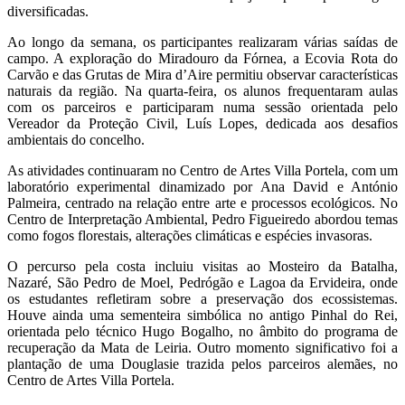
diversificadas.
Ao longo da semana, os participantes realizaram várias saídas de
campo. A exploração do Miradouro da Fórnea, a Ecovia Rota do
Carvão e das Grutas de Mira d’Aire permitiu observar características
naturais da região. Na quarta‑feira, os alunos frequentaram aulas
com os parceiros e participaram numa sessão orientada pelo
Vereador da Proteção Civil, Luís Lopes, dedicada aos desafios
ambientais do concelho.
As atividades continuaram no Centro de Artes Villa Portela, com um
laboratório experimental dinamizado por Ana David e António
Palmeira, centrado na relação entre arte e processos ecológicos. No
Centro de Interpretação Ambiental, Pedro Figueiredo abordou temas
como fogos florestais, alterações climáticas e espécies invasoras.
O percurso pela costa incluiu visitas ao Mosteiro da Batalha,
Nazaré, São Pedro de Moel, Pedrógão e Lagoa da Ervideira, onde
os estudantes refletiram sobre a preservação dos ecossistemas.
Houve ainda uma sementeira simbólica no antigo Pinhal do Rei,
orientada pelo técnico Hugo Bogalho, no âmbito do programa de
recuperação da Mata de Leiria. Outro momento significativo foi a
plantação de uma Douglasie trazida pelos parceiros alemães, no
Centro de Artes Villa Portela.