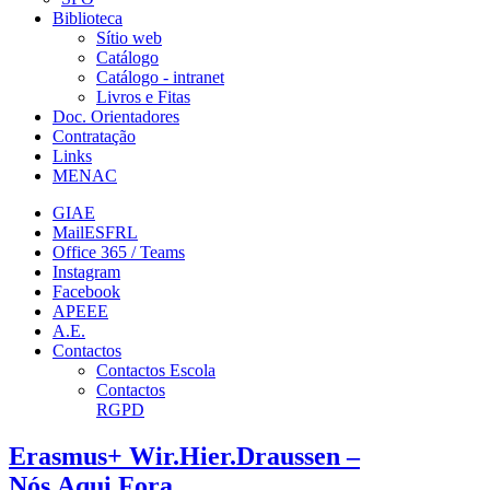
Biblioteca
Sítio web
Catálogo
Catálogo - intranet
Livros e Fitas
Doc. Orientadores
Contratação
Links
MENAC
GIAE
MailESFRL
Office 365 / Teams
Instagram
Facebook
APEEE
A.E.
Contactos
Contactos Escola
Contactos
RGPD
Erasmus+ Wir.Hier.Draussen –
Nós.Aqui.Fora