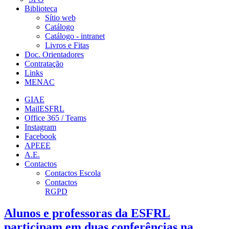
Biblioteca
Sítio web
Catálogo
Catálogo - intranet
Livros e Fitas
Doc. Orientadores
Contratação
Links
MENAC
GIAE
MailESFRL
Office 365 / Teams
Instagram
Facebook
APEEE
A.E.
Contactos
Contactos Escola
Contactos
RGPD
Alunos e professoras da ESFRL
participam em duas conferências na