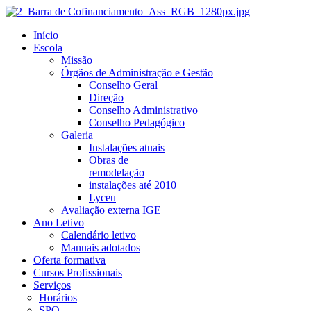
Início
Escola
Missão
Órgãos de Administração e Gestão
Conselho Geral
Direção
Conselho Administrativo
Conselho Pedagógico
Galeria
Instalações atuais
Obras de
remodelação
instalações até 2010
Lyceu
Avaliação externa IGE
Ano Letivo
Calendário letivo
Manuais adotados
Oferta formativa
Cursos Profissionais
Serviços
Horários
SPO