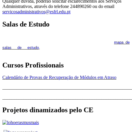
Qualquer dúvida, poderão solicitar esclarecimentos aos Serviços
Administrativos, através do telefone 244890260 ou do email
servicosadministrativos@esfrl.edu.pt
Salas de Estudo
As Salas de Estudo terão início no dia 6 de outubro, próxima 2ª
feira. Os interessados deverão consultar regularmente o
mapa de
pois os respetivos horários poderão
salas de estudo
,
sofrer alguns reajustes ao longo do ano letivo.
Cursos Profissionais
Calendário de Provas de Recuperação de Módulos em Atraso
_______________________________________________________
_______________________________________________________
Projetos dinamizados pelo CE