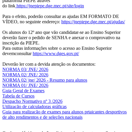
plataforma PIEPE através
do link
https://jnepiepe.dge.mec.pt/site/login
Para o efeito, poderão consultar as ajudas EM FORMATO DE
VÍDEO, no seguinte endereço:
https://jnepiepe.dge.mec.pt/ajudas/
Os alunos do 12º ano que vão candidatar-se ao Ensino Superior
deverão fazer o pedido de SENHA e anexar o comprovativo na
inscrição da PIEPE.
Para outras informações sobre o acesso ao Ensino Superior
devemconsultar
https://www.dges.gov.pt/
Deverão ler com a devida atenção os documentos:
NORMA 03/ JNE/ 2026
NORMA 02/ JNE/ 2026
NORMA 02/ jne/ 2026 - Resumo para alunos
NORMA 01/ JNE/ 2026
Guia Geral de Exames
Tabela de Cursos
Despacho Normativo nº 3 /2026
Utilização de calculadoras gráficas
NOV
O
Guia para realização de exames para alunos prtaicantes desportivos
de alto rendimentos e de seleções nacionais