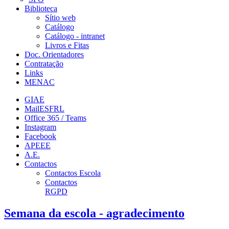
Biblioteca
Sítio web
Catálogo
Catálogo - intranet
Livros e Fitas
Doc. Orientadores
Contratação
Links
MENAC
GIAE
MailESFRL
Office 365 / Teams
Instagram
Facebook
APEEE
A.E.
Contactos
Contactos Escola
Contactos
RGPD
Semana da escola - agradecimento