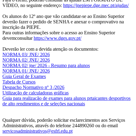
VÍDEO, no seguinte endereço:
https://jnepiepe.dge.mec.pt/ajudas/
Os alunos do 12º ano que vão candidatar-se ao Ensino Superior
deverão fazer o pedido de SENHA e anexar o comprovativo na
inscrição da PIEPE.
Para outras informações sobre o acesso ao Ensino Superior
devemconsultar
https://www.dges.gov.pt/
Deverão ler com a devida atenção os documentos:
NORMA 03/ JNE/ 2026
NORMA 02/ JNE/ 2026
NORMA 02/ jne/ 2026 - Resumo para alunos
NORMA 01/ JNE/ 2026
Guia Geral de Exames
Tabela de Cursos
Despacho Normativo nº 3 /2026
Utilização de calculadoras gráficas
NOV
O
Guia para realização de exames para alunos prtaicantes desportivos
de alto rendimentos e de seleções nacionais
Qualquer dúvida, poderão solicitar esclarecimentos aos Serviços
Administrativos, através do telefone 244890260 ou do email
servicosadministrativos@esfrl.edu.pt