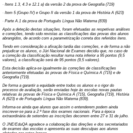
· Itens 1.3, 4.3 e 12.1 a) da versão 2 da prova de Geografia (719)
· Item 5 (Grupo IV) e Grupo II da versão 1 da prova de História A (623)
· Parte A.1 da prova de Português Língua Não Materna (839)
Após a deteção destas situações, foram efetuadas as respetivas análises
e correções, tendo sido revistas as classificações das provas dos alunos
abrangidos, de acordo com a parametrização correta dos referidos itens.
Tendo em consideração a afixação tardia das correções, e de forma a não
prejudicar os alunos, o Júri Nacional de Exames decidiu que, no caso de
a correção da classificação resultar numa nota inferior a 95 pontos (9,5
valores), a classificação será de 95 pontos (9,5 valores).
Esta decisão aplica-se igualmente às correções de classificações
anteriormente efetuadas às provas de Física e Química A (715) e de
Geografia (719).
De forma a garantir a equidade entre todos os alunos e o rigor do
processo de avaliação, serão enviadas hoje às escolas novas pautas
relativas às provas de Física e Química A (715), Geografia (719), História
A (623) e de Português Língua Não Materna (839).
Informa-se ainda que alunos que assim o entenderem podem ainda
inscrever-se para a 2.ª fase dos exames nacionais. Para a época
extraordinária de setembro as inscrições decorrem entre 27 e 31 de julho.
O JNE/EduQA agradece a colaboração das direções e dos secretariados
de exames das escolas e apresenta as suas desculpas aos alunos