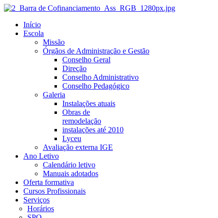
Início
Escola
Missão
Órgãos de Administração e Gestão
Conselho Geral
Direção
Conselho Administrativo
Conselho Pedagógico
Galeria
Instalações atuais
Obras de
remodelação
instalações até 2010
Lyceu
Avaliação externa IGE
Ano Letivo
Calendário letivo
Manuais adotados
Oferta formativa
Cursos Profissionais
Serviços
Horários
SPO