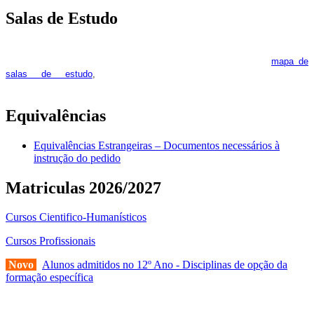
Salas de Estudo
As Salas de Estudo terão início no dia 6 de outubro, próxima 2ª
feira. Os interessados deverão consultar regularmente o
mapa de
pois os respetivos horários poderão
salas de estudo
,
sofrer alguns reajustes ao longo do ano letivo.
Equivalências
Equivalências Estrangeiras – Documentos necessários à
instrução do pedido
Matriculas 2026/2027
Cursos Cientifico-Humanísticos
Cursos Profissionais
Novo
Alunos admitidos no 12º Ano - Disciplinas de opção da
formação específica