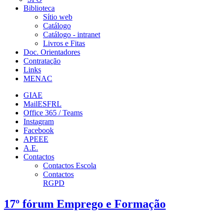
Biblioteca
Sítio web
Catálogo
Catálogo - intranet
Livros e Fitas
Doc. Orientadores
Contratação
Links
MENAC
GIAE
MailESFRL
Office 365 / Teams
Instagram
Facebook
APEEE
A.E.
Contactos
Contactos Escola
Contactos
RGPD
17º fórum Emprego e Formação