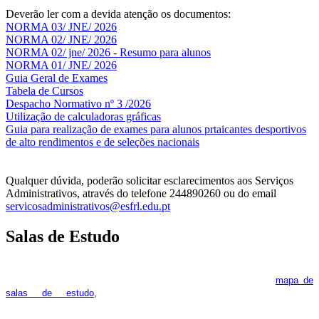
Deverão ler com a devida atenção os documentos:
NORMA 03/ JNE/ 2026
NORMA 02/ JNE/ 2026
NORMA 02/ jne/ 2026 - Resumo para alunos
NORMA 01/ JNE/ 2026
Guia Geral de Exames
Tabela de Cursos
Despacho Normativo nº 3 /2026
Utilização de calculadoras gráficas
NOV
O
Guia para realização de exames para alunos prtaicantes desportivos
de alto rendimentos e de seleções nacionais
Qualquer dúvida, poderão solicitar esclarecimentos aos Serviços
Administrativos, através do telefone 244890260 ou do email
servicosadministrativos@esfrl.edu.pt
Salas de Estudo
As Salas de Estudo terão início no dia 6 de outubro, próxima 2ª
feira. Os interessados deverão consultar regularmente o
mapa de
pois os respetivos horários poderão
salas de estudo
,
sofrer alguns reajustes ao longo do ano letivo.