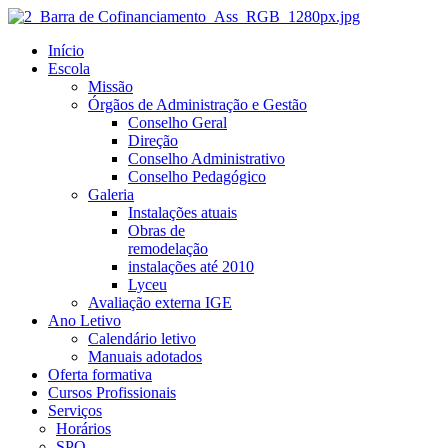
Início
Escola
Missão
Órgãos de Administração e Gestão
Conselho Geral
Direção
Conselho Administrativo
Conselho Pedagógico
Galeria
Instalações atuais
Obras de
remodelação
instalações até 2010
Lyceu
Avaliação externa IGE
Ano Letivo
Calendário letivo
Manuais adotados
Oferta formativa
Cursos Profissionais
Serviços
Horários
SPO