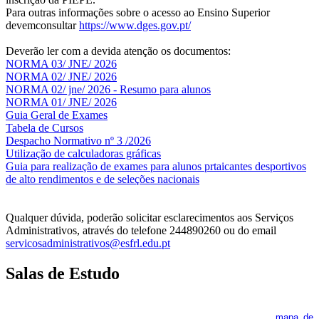
Para outras informações sobre o acesso ao Ensino Superior
devemconsultar
https://www.dges.gov.pt/
Deverão ler com a devida atenção os documentos:
NORMA 03/ JNE/ 2026
NORMA 02/ JNE/ 2026
NORMA 02/ jne/ 2026 - Resumo para alunos
NORMA 01/ JNE/ 2026
Guia Geral de Exames
Tabela de Cursos
Despacho Normativo nº 3 /2026
Utilização de calculadoras gráficas
NOV
O
Guia para realização de exames para alunos prtaicantes desportivos
de alto rendimentos e de seleções nacionais
Qualquer dúvida, poderão solicitar esclarecimentos aos Serviços
Administrativos, através do telefone 244890260 ou do email
servicosadministrativos@esfrl.edu.pt
Salas de Estudo
As Salas de Estudo terão início no dia 6 de outubro, próxima 2ª
feira. Os interessados deverão consultar regularmente o
mapa de