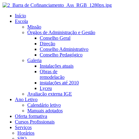
Início
Escola
Missão
Órgãos de Administração e Gestão
Conselho Geral
Direção
Conselho Administrativo
Conselho Pedagógico
Galeria
Instalações atuais
Obras de
remodelação
instalações até 2010
Lyceu
Avaliação externa IGE
Ano Letivo
Calendário letivo
Manuais adotados
Oferta formativa
Cursos Profissionais
Serviços
Horários
SPO