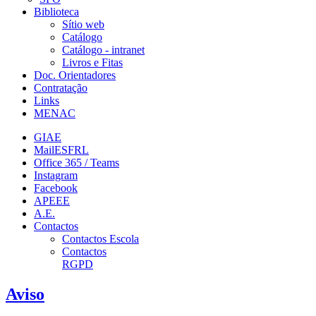
Biblioteca
Sítio web
Catálogo
Catálogo - intranet
Livros e Fitas
Doc. Orientadores
Contratação
Links
MENAC
GIAE
MailESFRL
Office 365 / Teams
Instagram
Facebook
APEEE
A.E.
Contactos
Contactos Escola
Contactos
RGPD
Aviso