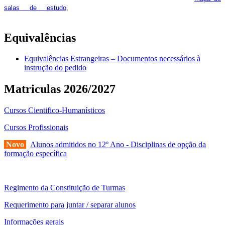
pois os respetivos horários poderão
salas de estudo
,
sofrer alguns reajustes ao longo do ano letivo.
Equivalências
Equivalências Estrangeiras – Documentos necessários à
instrução do pedido
Matriculas 2026/2027
Cursos Cientifico-Humanísticos
Cursos Profissionais
Novo
Alunos admitidos no 12º Ano - Disciplinas de opção da
formação específica
Regimento da Constituição de Turmas
Requerimento para juntar / separar alunos
Informações gerais