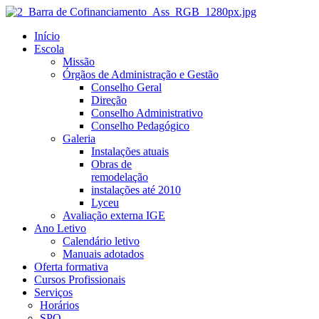
Início
Escola
Missão
Órgãos de Administração e Gestão
Conselho Geral
Direção
Conselho Administrativo
Conselho Pedagógico
Galeria
Instalações atuais
Obras de
remodelação
instalações até 2010
Lyceu
Avaliação externa IGE
Ano Letivo
Calendário letivo
Manuais adotados
Oferta formativa
Cursos Profissionais
Serviços
Horários
SPO