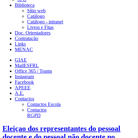
Biblioteca
Sítio web
Catálogo
Catálogo - intranet
Livros e Fitas
Doc. Orientadores
Contratação
Links
MENAC
GIAE
MailESFRL
Office 365 / Teams
Instagram
Facebook
APEEE
A.E.
Contactos
Contactos Escola
Contactos
RGPD
Eleiçao dos representantes do pessoal
docente e do pessoal não docente no