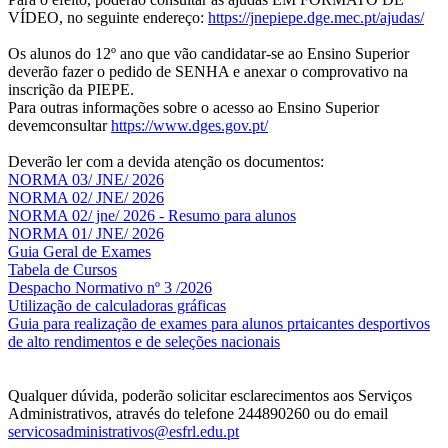
VÍDEO, no seguinte endereço:
https://jnepiepe.dge.mec.pt/ajudas/
Os alunos do 12º ano que vão candidatar-se ao Ensino Superior
deverão fazer o pedido de SENHA e anexar o comprovativo na
inscrição da PIEPE.
Para outras informações sobre o acesso ao Ensino Superior
devemconsultar
https://www.dges.gov.pt/
Deverão ler com a devida atenção os documentos:
NORMA 03/ JNE/ 2026
NORMA 02/ JNE/ 2026
NORMA 02/ jne/ 2026 - Resumo para alunos
NORMA 01/ JNE/ 2026
Guia Geral de Exames
Tabela de Cursos
Despacho Normativo nº 3 /2026
Utilização de calculadoras gráficas
NOV
O
Guia para realização de exames para alunos prtaicantes desportivos
de alto rendimentos e de seleções nacionais
Qualquer dúvida, poderão solicitar esclarecimentos aos Serviços
Administrativos, através do telefone 244890260 ou do email
servicosadministrativos@esfrl.edu.pt