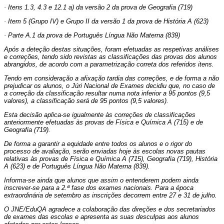
· Itens 1.3, 4.3 e 12.1 a) da versão 2 da prova de Geografia (719)
· Item 5 (Grupo IV) e Grupo II da versão 1 da prova de História A (623)
· Parte A.1 da prova de Português Língua Não Materna (839)
Após a deteção destas situações, foram efetuadas as respetivas análises
e correções, tendo sido revistas as classificações das provas dos alunos
abrangidos, de acordo com a parametrização correta dos referidos itens.
Tendo em consideração a afixação tardia das correções, e de forma a não
prejudicar os alunos, o Júri Nacional de Exames decidiu que, no caso de
a correção da classificação resultar numa nota inferior a 95 pontos (9,5
valores), a classificação será de 95 pontos (9,5 valores).
Esta decisão aplica-se igualmente às correções de classificações
anteriormente efetuadas às provas de Física e Química A (715) e de
Geografia (719).
De forma a garantir a equidade entre todos os alunos e o rigor do
processo de avaliação, serão enviadas hoje às escolas novas pautas
relativas às provas de Física e Química A (715), Geografia (719), História
A (623) e de Português Língua Não Materna (839).
Informa-se ainda que alunos que assim o entenderem podem ainda
inscrever-se para a 2.ª fase dos exames nacionais. Para a época
extraordinária de setembro as inscrições decorrem entre 27 e 31 de julho.
O JNE/EduQA agradece a colaboração das direções e dos secretariados
de exames das escolas e apresenta as suas desculpas aos alunos