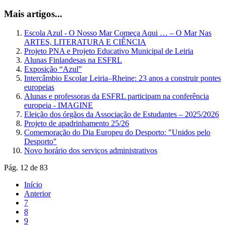
Mais artigos...
Escola Azul - O Nosso Mar Começa Aqui … – O Mar Nas
ARTES, LITERATURA E CIÊNCIA
Projeto PNA e Projeto Educativo Municipal de Leiria
Alunas Finlandesas na ESFRL
Exposição “Azul”
Intercâmbio Escolar Leiria–Rheine: 23 anos a construir pontes
europeias
Alunas e professoras da ESFRL participam na conferência
europeia - IMAGINE
Eleição dos órgãos da Associação de Estudantes – 2025/2026
Projeto de apadrinhamento 25/26
Comemoração do Dia Europeu do Desporto: "Unidos pelo
Desporto"
Novo horário dos serviços administrativos
Pág. 12 de 83
Início
Anterior
7
8
9