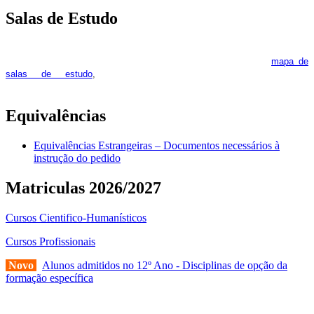
Salas de Estudo
As Salas de Estudo terão início no dia 6 de outubro, próxima 2ª
feira. Os interessados deverão consultar regularmente o
mapa de
pois os respetivos horários poderão
salas de estudo
,
sofrer alguns reajustes ao longo do ano letivo.
Equivalências
Equivalências Estrangeiras – Documentos necessários à
instrução do pedido
Matriculas 2026/2027
Cursos Cientifico-Humanísticos
Cursos Profissionais
Novo
Alunos admitidos no 12º Ano - Disciplinas de opção da
formação específica