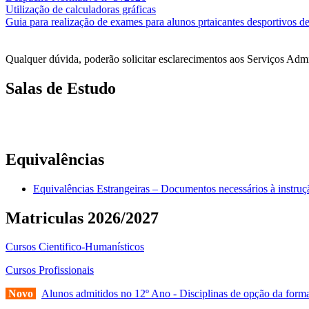
Utilização de calculadoras gráficas
NOV
O
Guia para realização de exames para alunos prtaicantes desportivos de
Qualquer dúvida, poderão solicitar esclarecimentos aos Serviços Adm
Salas de Estudo
As Salas de Estudo terão início no dia 6 de outubro, próxima 2ª fei
longo do ano letivo.
Equivalências
Equivalências Estrangeiras – Documentos necessários à instru
Matriculas 2026/2027
Cursos Cientifico-Humanísticos
Cursos Profissionais
Novo
Alunos admitidos no 12º Ano - Disciplinas de opção da forma