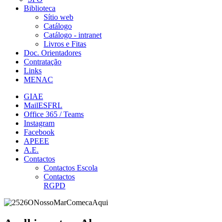
Biblioteca
Sítio web
Catálogo
Catálogo - intranet
Livros e Fitas
Doc. Orientadores
Contratação
Links
MENAC
GIAE
MailESFRL
Office 365 / Teams
Instagram
Facebook
APEEE
A.E.
Contactos
Contactos Escola
Contactos
RGPD