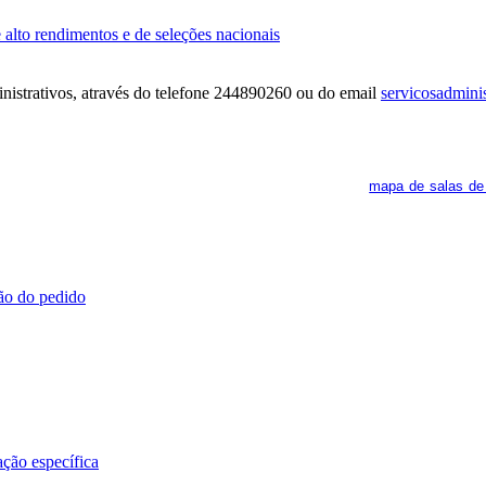
 alto rendimentos e de seleções nacionais
inistrativos, através do telefone 244890260 ou do email
servicosadminis
ra. Os interessados deverão consultar regularmente o
mapa de salas de
ção do pedido
ção específica