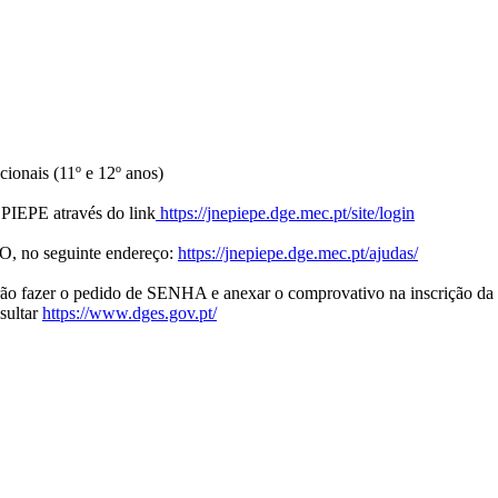
ionais (11º e 12º anos)
a PIEPE através do link
https://jnepiepe.dge.mec.pt/site/login
, no seguinte endereço:
https://jnepiepe.dge.mec.pt/ajudas/
erão fazer o pedido de SENHA e anexar o comprovativo na inscrição d
sultar
https://www.dges.gov.pt/