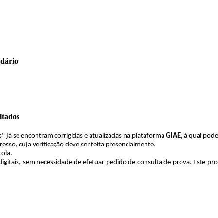
ndário
ltados
s" já se encontram corrigidas e atualizadas na plataforma
GIAE,
à qual pode
esso, cuja verificação deve ser feita presencialmente.
cola.
gitais, sem necessidade de efetuar pedido de consulta de prova. Este pr