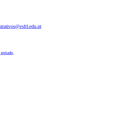
trativos@esfrl.edu.pt
pois os respetivos horários poderão sofrer alguns reajustes ao
 estudo
,