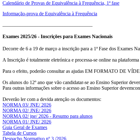
Calendário de Provas de Equivalência à Frequência, 1ª fase
Informação-prova de Equivalência à Frequência
____________________________________
Exames 2025/26 - Inscrições para Exames Nacionais
Decorre de 6 a 19 de março a inscrição para a 1ª Fase dos Exames Nac
A Inscrição é totalmente eletrónica e processa-se online na plataform
Para o efeito, poderão consultar as ajudas EM FORMATO DE VÍDEO
Os alunos do 12º ano que vão candidatar-se ao Ensino Superior dev
Para outras informações sobre o acesso ao Ensino Superior devemcon
Deverão ler com a devida atenção os documentos:
NORMA 03/ JNE/ 2026
NORMA 02/ JNE/ 2026
NORMA 02/ jne/ 2026 - Resumo para alunos
NORMA 01/ JNE/ 2026
Guia Geral de Exames
Tabela de Cursos
Despacho Normativo nº 3 /2026