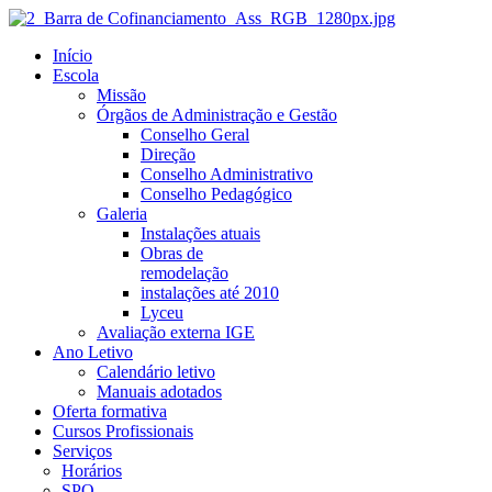
Início
Escola
Missão
Órgãos de Administração e Gestão
Conselho Geral
Direção
Conselho Administrativo
Conselho Pedagógico
Galeria
Instalações atuais
Obras de
remodelação
instalações até 2010
Lyceu
Avaliação externa IGE
Ano Letivo
Calendário letivo
Manuais adotados
Oferta formativa
Cursos Profissionais
Serviços
Horários
SPO