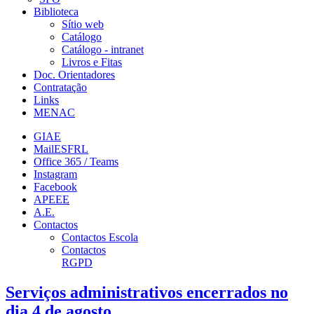
Biblioteca
Sítio web
Catálogo
Catálogo - intranet
Livros e Fitas
Doc. Orientadores
Contratação
Links
MENAC
GIAE
MailESFRL
Office 365 / Teams
Instagram
Facebook
APEEE
A.E.
Contactos
Contactos Escola
Contactos
RGPD
Serviços administrativos encerrados no
dia 4 de agosto