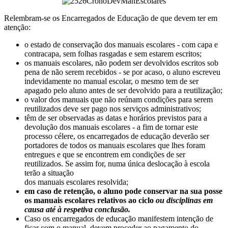
Relembram-se os Encarregados de Educação de que devem ter em
atenção:
o estado de conservação dos manuais escolares - com capa e
contracapa, sem folhas rasgadas e sem estarem escritos;
os manuais escolares, não podem ser devolvidos escritos sob
pena de não serem recebidos - se por acaso, o aluno escreveu
indevidamente no manual escolar, o mesmo tem de ser
apagado pelo aluno antes de ser devolvido para a reutilização;
o valor dos manuais que não reúnam condições para serem
reutilizados deve ser pago nos serviços administrativos;
têm de ser observadas as datas e horários previstos para a
devolução dos manuais escolares - a fim de tornar este
processo célere, os encarregados de educação deverão ser
portadores de todos os manuais escolares que lhes foram
entregues e que se encontrem em condições de ser
reutilizados. Se assim for, numa única deslocação à escola
terão a situação
dos manuais escolares resolvida;
em caso de retenção, o aluno pode conservar na sua posse
os manuais escolares relativos ao ciclo
ou disciplinas em
causa até à respetiva conclusão.
Caso os encarregados de educação manifestem intenção de
ficar com o manual, devem proceder ao pagamento do