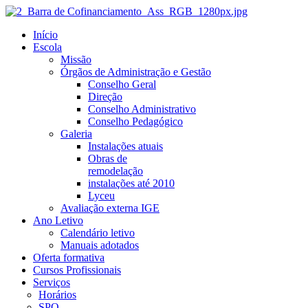
Início
Escola
Missão
Órgãos de Administração e Gestão
Conselho Geral
Direção
Conselho Administrativo
Conselho Pedagógico
Galeria
Instalações atuais
Obras de
remodelação
instalações até 2010
Lyceu
Avaliação externa IGE
Ano Letivo
Calendário letivo
Manuais adotados
Oferta formativa
Cursos Profissionais
Serviços
Horários
SPO