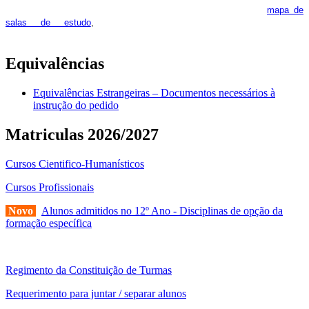
feira. Os interessados deverão consultar regularmente o
mapa de
pois os respetivos horários poderão
salas de estudo
,
sofrer alguns reajustes ao longo do ano letivo.
Equivalências
Equivalências Estrangeiras – Documentos necessários à
instrução do pedido
Matriculas 2026/2027
Cursos Cientifico-Humanísticos
Cursos Profissionais
Novo
Alunos admitidos no 12º Ano - Disciplinas de opção da
formação específica
Regimento da Constituição de Turmas
Requerimento para juntar / separar alunos