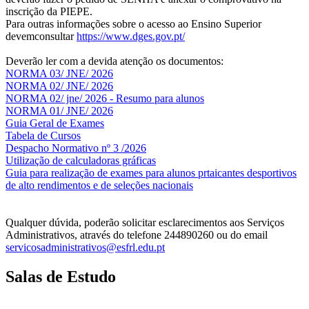
inscrição da PIEPE.
Para outras informações sobre o acesso ao Ensino Superior
devemconsultar
https://www.dges.gov.pt/
Deverão ler com a devida atenção os documentos:
NORMA 03/ JNE/ 2026
NORMA 02/ JNE/ 2026
NORMA 02/ jne/ 2026 - Resumo para alunos
NORMA 01/ JNE/ 2026
Guia Geral de Exames
Tabela de Cursos
Despacho Normativo nº 3 /2026
Utilização de calculadoras gráficas
NOV
O
Guia para realização de exames para alunos prtaicantes desportivos
de alto rendimentos e de seleções nacionais
Qualquer dúvida, poderão solicitar esclarecimentos aos Serviços
Administrativos, através do telefone 244890260 ou do email
servicosadministrativos@esfrl.edu.pt
Salas de Estudo
As Salas de Estudo terão início no dia 6 de outubro, próxima 2ª