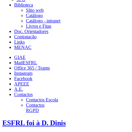
Biblioteca
Sítio web
Catálogo
Catálogo - intranet
Livros e Fitas
Doc. Orientadores
Contratação
Links
MENAC
GIAE
MailESFRL
Office 365 / Teams
Instagram
Facebook
APEEE
A.E.
Contactos
Contactos Escola
Contactos
RGPD
ESFRL foi à D. Dinis