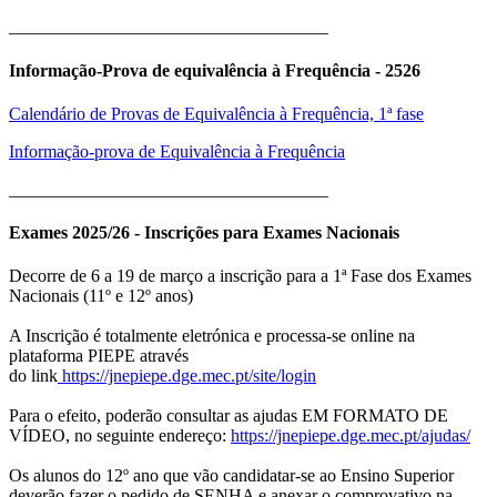
____________________________________
Informação-Prova de equivalência à Frequência - 2526
Calendário de Provas de Equivalência à Frequência, 1ª fase
Informação-prova de Equivalência à Frequência
____________________________________
Exames 2025/26 - Inscrições para Exames Nacionais
Decorre de 6 a 19 de março a inscrição para a 1ª Fase dos Exames
Nacionais (11º e 12º anos)
A Inscrição é totalmente eletrónica e processa-se online na
plataforma PIEPE através
do link
https://jnepiepe.dge.mec.pt/site/login
Para o efeito, poderão consultar as ajudas EM FORMATO DE
VÍDEO, no seguinte endereço:
https://jnepiepe.dge.mec.pt/ajudas/
Os alunos do 12º ano que vão candidatar-se ao Ensino Superior
deverão fazer o pedido de SENHA e anexar o comprovativo na