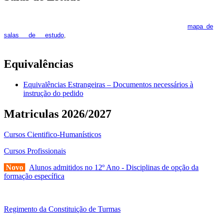
As Salas de Estudo terão início no dia 6 de outubro, próxima 2ª
feira. Os interessados deverão consultar regularmente o
mapa de
pois os respetivos horários poderão
salas de estudo
,
sofrer alguns reajustes ao longo do ano letivo.
Equivalências
Equivalências Estrangeiras – Documentos necessários à
instrução do pedido
Matriculas 2026/2027
Cursos Cientifico-Humanísticos
Cursos Profissionais
Novo
Alunos admitidos no 12º Ano - Disciplinas de opção da
formação específica
Regimento da Constituição de Turmas