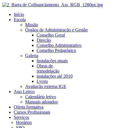
Início
Escola
Missão
Órgãos de Administração e Gestão
Conselho Geral
Direção
Conselho Administrativo
Conselho Pedagógico
Galeria
Instalações atuais
Obras de
remodelação
instalações até 2010
Lyceu
Avaliação externa IGE
Ano Letivo
Calendário letivo
Manuais adotados
Oferta formativa
Cursos Profissionais
Serviços
Horários
SPO