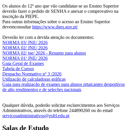
Os alunos do 12º ano que vão candidatar-se ao Ensino Superior
deverão fazer o pedido de SENHA e anexar o comprovativo na
inscrição da PIEPE.
Para outras informações sobre o acesso ao Ensino Superior
devemconsultar
https://www.dges.gov.pt/
Deverão ler com a devida atenção os documentos:
NORMA 03/ JNE/ 2026
NORMA 02/ JNE/ 2026
NORMA 02/ jne/ 2026 - Resumo para alunos
NORMA 01/ JNE/ 2026
Guia Geral de Exames
Tabela de Cursos
Despacho Normativo nº 3 /2026
Utilização de calculadoras gráficas
NOV
O
Guia para realização de exames para alunos prtaicantes desportivos
de alto rendimentos e de seleções nacionais
Qualquer dúvida, poderão solicitar esclarecimentos aos Serviços
Administrativos, através do telefone 244890260 ou do email
servicosadministrativos@esfrl.edu.pt
Salas de Estudo