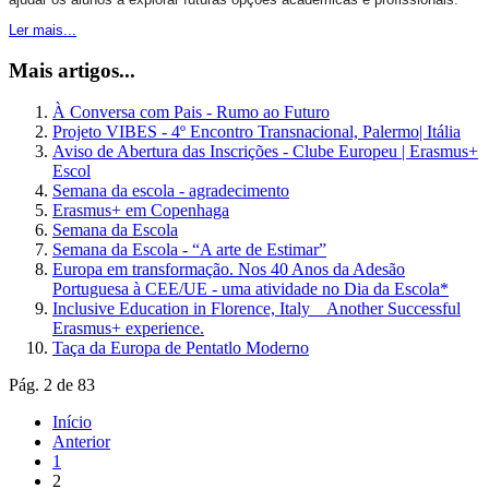
Ler mais...
Mais artigos...
À Conversa com Pais - Rumo ao Futuro
Projeto VIBES - 4º Encontro Transnacional, Palermo| Itália
Aviso de Abertura das Inscrições - Clube Europeu | Erasmus+
Escol
Semana da escola - agradecimento
Erasmus+ em Copenhaga
Semana da Escola
Semana da Escola - “A arte de Estimar”
Europa em transformação. Nos 40 Anos da Adesão
Portuguesa à CEE/UE - uma atividade no Dia da Escola*
Inclusive Education in Florence, Italy _ Another Successful
Erasmus+ experience.
Taça da Europa de Pentatlo Moderno
Pág. 2 de 83
Início
Anterior
1
2