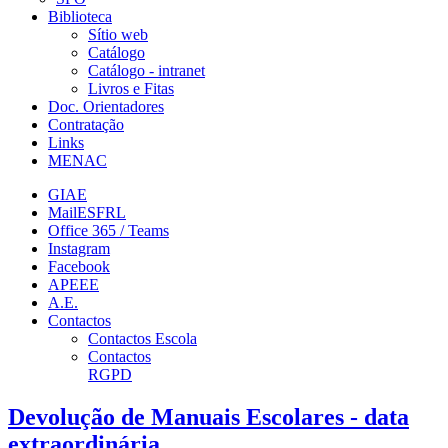
Biblioteca
Sítio web
Catálogo
Catálogo - intranet
Livros e Fitas
Doc. Orientadores
Contratação
Links
MENAC
GIAE
MailESFRL
Office 365 / Teams
Instagram
Facebook
APEEE
A.E.
Contactos
Contactos Escola
Contactos
RGPD
Devolução de Manuais Escolares - data
extraordinária