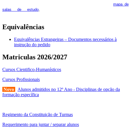
feira. Os interessados deverão consultar regularmente o
mapa de
pois os respetivos horários poderão
salas de estudo
,
sofrer alguns reajustes ao longo do ano letivo.
Equivalências
Equivalências Estrangeiras – Documentos necessários à
instrução do pedido
Matriculas 2026/2027
Cursos Cientifico-Humanísticos
Cursos Profissionais
Novo
Alunos admitidos no 12º Ano - Disciplinas de opção da
formação específica
Regimento da Constituição de Turmas
Requerimento para juntar / separar alunos