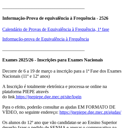
____________________________________
Informação-Prova de equivalência à Frequência - 2526
Calendário de Provas de Equivalência à Frequência, 1ª fase
Informação-prova de Equivalência à Frequência
____________________________________
Exames 2025/26 - Inscrições para Exames Nacionais
Decorre de 6 a 19 de março a inscrição para a 1ª Fase dos Exames
Nacionais (11º e 12º anos)
A Inscrição é totalmente eletrónica e processa-se online na
plataforma PIEPE através
do link
https://jnepiepe.dge.mec.pt/site/login
Para o efeito, poderão consultar as ajudas EM FORMATO DE
VÍDEO, no seguinte endereço:
https://jnepiepe.dge.mec.pt/ajudas/
Os alunos do 12º ano que vão candidatar-se ao Ensino Superior
deverão fazer o pedido de SENHA e anexar o comprovativo na