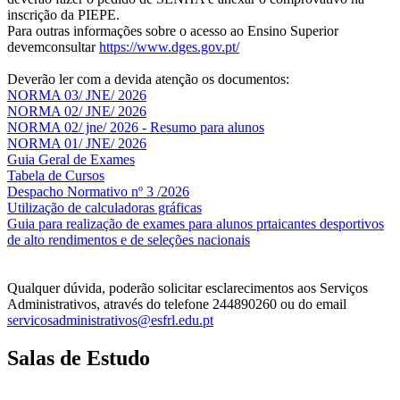
inscrição da PIEPE.
Para outras informações sobre o acesso ao Ensino Superior
devemconsultar
https://www.dges.gov.pt/
Deverão ler com a devida atenção os documentos:
NORMA 03/ JNE/ 2026
NORMA 02/ JNE/ 2026
NORMA 02/ jne/ 2026 - Resumo para alunos
NORMA 01/ JNE/ 2026
Guia Geral de Exames
Tabela de Cursos
Despacho Normativo nº 3 /2026
Utilização de calculadoras gráficas
NOV
O
Guia para realização de exames para alunos prtaicantes desportivos
de alto rendimentos e de seleções nacionais
Qualquer dúvida, poderão solicitar esclarecimentos aos Serviços
Administrativos, através do telefone 244890260 ou do email
servicosadministrativos@esfrl.edu.pt
Salas de Estudo
As Salas de Estudo terão início no dia 6 de outubro, próxima 2ª