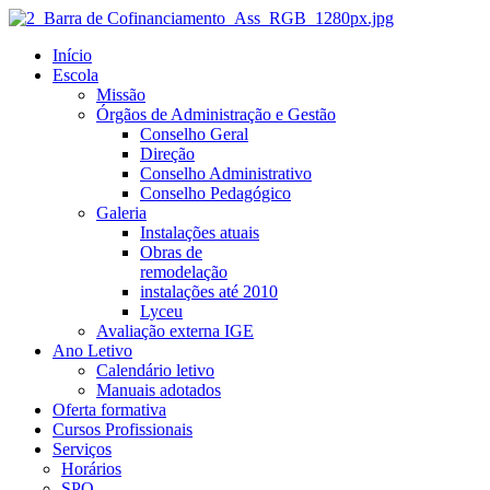
Início
Escola
Missão
Órgãos de Administração e Gestão
Conselho Geral
Direção
Conselho Administrativo
Conselho Pedagógico
Galeria
Instalações atuais
Obras de
remodelação
instalações até 2010
Lyceu
Avaliação externa IGE
Ano Letivo
Calendário letivo
Manuais adotados
Oferta formativa
Cursos Profissionais
Serviços
Horários
SPO