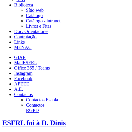
Biblioteca
Sítio web
Catálogo
Catálogo - intranet
Livros e Fitas
Doc. Orientadores
Contratação
Links
MENAC
GIAE
MailESFRL
Office 365 / Teams
Instagram
Facebook
APEEE
A.E.
Contactos
Contactos Escola
Contactos
RGPD
ESFRL foi à D. Dinis