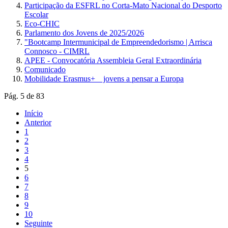
Participação da ESFRL no Corta-Mato Nacional do Desporto
Escolar
Eco-CHIC
Parlamento dos Jovens de 2025/2026
"Bootcamp Intermunicipal de Empreendedorismo | Arrisca
Connosco - CIMRL
APEE - Convocatória Assembleia Geral Extraordinária
Comunicado
Mobilidade Erasmus+ _ jovens a pensar a Europa
Pág. 5 de 83
Início
Anterior
1
2
3
4
5
6
7
8
9
10
Seguinte