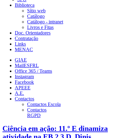
Biblioteca
Sítio web
Catálogo
Catálogo - intranet
Livros e Fitas
Doc. Orientadores
Contratação
Links
MENAC
GIAE
MailESFRL
Office 365 / Teams
Instagram
Facebook
APEEE
A.E.
Contactos
Contactos Escola
Contactos
RGPD
Ciência em ação: 11.º E dinamiza
atividade na EB 2,3 D. Dinis