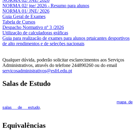
NORMA 02/ JNE/ 2026
NORMA 02/ jne/ 2026 - Resumo para alunos
NORMA 01/ JNE/ 2026
Guia Geral de Exames
Tabela de Cursos
Despacho Normativo nº 3 /2026
Utilização de calculadoras gráficas
NOV
O
Guia para realização de exames para alunos prtaicantes desportivos
de alto rendimentos e de seleções nacionais
Qualquer dúvida, poderão solicitar esclarecimentos aos Serviços
Administrativos, através do telefone 244890260 ou do email
servicosadministrativos@esfrl.edu.pt
Salas de Estudo
As Salas de Estudo terão início no dia 6 de outubro, próxima 2ª
feira. Os interessados deverão consultar regularmente o
mapa de
pois os respetivos horários poderão
salas de estudo
,
sofrer alguns reajustes ao longo do ano letivo.
Equivalências