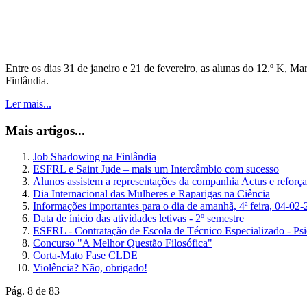
Entre os dias 31 de janeiro e 21 de fevereiro, as alunas do 12.º K, 
Finlândia.
Ler mais...
Mais artigos...
Job Shadowing na Finlândia
ESFRL e Saint Jude – mais um Intercâmbio com sucesso
Alunos assistem a representações da companhia Actus e reforça
Dia Internacional das Mulheres e Raparigas na Ciência
Informações importantes para o dia de amanhã, 4ª feira, 04-02
Data de ínicio das atividades letivas - 2º semestre
ESFRL - Contratação de Escola de Técnico Especializado - Psi
Concurso "A Melhor Questão Filosófica"
Corta-Mato Fase CLDE
Violência? Não, obrigado!
Pág. 8 de 83