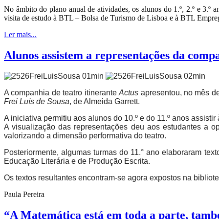
No âmbito do plano anual de atividades, os alunos do 1.º, 2.º e 3.º
visita de estudo à BTL – Bolsa de Turismo de Lisboa e à BTL Emprego
Ler mais...
Alunos assistem a representações da compa
A companhia de teatro itinerante
Actus
apresentou, no mês de 
Frei Luís de Sousa
, de Almeida Garrett.
A iniciativa permitiu aos alunos do 10.º e do 11.º anos assi
A visualização das representações deu aos estudantes a op
valorizando a dimensão performativa do teatro.
Posteriormente, algumas turmas do 11.° ano elaboraram texto
Educação Literária e de Produção Escrita.
Os textos resultantes encontram-se agora expostos na biblioteca
Paula Pereira
“A Matemática está em toda a parte, tam