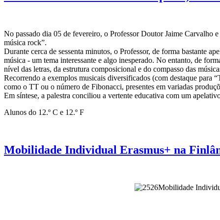
No passado dia 05 de fevereiro, o Professor Doutor Jaime Carvalho e
música rock”.
Durante cerca de sessenta minutos, o Professor, de forma bastante apel
música - um tema interessante e algo inesperado. No entanto, de form
nível das letras, da estrutura composicional e do compasso das músi
Recorrendo a exemplos musicais diversificados (com destaque para “Th
como o TT ou o número de Fibonacci, presentes em variadas produçõ
Em síntese, a palestra conciliou a vertente educativa com um apelativo 
Alunos do 12.º C e 12.º F
Mobilidade Individual Erasmus+ na Finlân