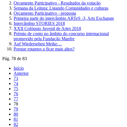
Orçamento Participativo - Resultados da votação
Semana da Leitura: Ligando Comunidades e culturas
Orçamento Participativo - proposta
Primeira parte do intercâmbio ARTeS -3, Arts Exchange
Intercâmbio STORIES 2018
XXII Colóquio Juvenil de Artes 2018
Prémio de conto no âmbito do concurso internacional
promovido pela Fundação Mapfre
Auf Wiedersehen Meike…
Porque estamos a ficar mais altos?
Pág. 78 de 83
Início
Anterior
73
74
75
76
77
78
79
80
81
82