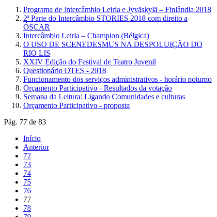
Programa de Intercâmbio Leiria e Jyväskylä – Finlândia 2018
2ª Parte do Intercâmbio STORIES 2018 com direito a
ÓSCAR
Intercâmbio Leiria – Champion (Bélgica)
O USO DE SCENEDESMUS NA DESPOLUIÇÃO DO
RIO LIS
XXIV Edição do Festival de Teatro Juvenil
Questionário OTES - 2018
Funcionamento dos serviços administrativos - horário noturno
Orçamento Participativo - Resultados da votação
Semana da Leitura: Ligando Comunidades e culturas
Orçamento Participativo - proposta
Pág. 77 de 83
Início
Anterior
72
73
74
75
76
77
78
79