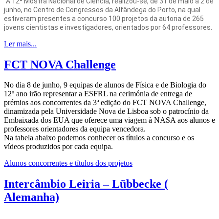
A 12ª Mostra Nacional de Ciência, realizou-se, de 31 de maio a 2 de
junho, no Centro de Congressos da Alfândega do Porto, na qual
estiveram presentes a concurso 100 projetos da autoria de 265
jovens cientistas e investigadores, orientados por 64 professores.
Ler mais...
FCT NOVA Challenge
No dia 8 de junho, 9 equipas de alunos de Física e de Biologia do
12º ano irão representar a ESFRL na cerimónia de entrega de
prémios aos concorrentes da 3ª edição do FCT NOVA Challenge,
dinamizada pela Universidade Nova de Lisboa sob o patrocínio da
Embaixada dos EUA que oferece uma viagem à NASA aos alunos e
professores orientadores da equipa vencedora.
Na tabela abaixo podemos conhecer os títulos a concurso e os
vídeos produzidos por cada equipa.
Alunos concorrentes e títulos dos projetos
Intercâmbio Leiria – Lübbecke (
Alemanha)