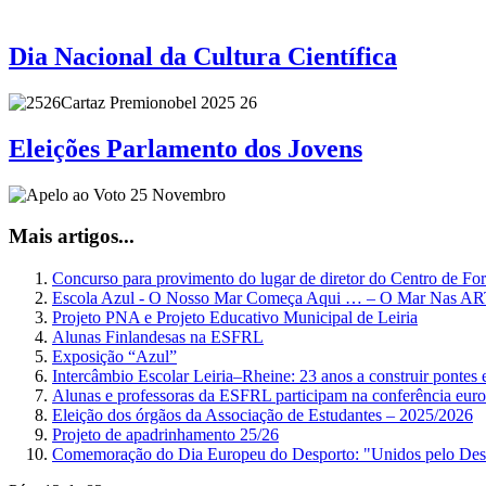
Dia Nacional da Cultura Científica
Eleições Parlamento dos Jovens
Mais artigos...
Concurso para provimento do lugar de diretor do Centro de Fo
Escola Azul - O Nosso Mar Começa Aqui … – O Mar Nas
Projeto PNA e Projeto Educativo Municipal de Leiria
Alunas Finlandesas na ESFRL
Exposição “Azul”
Intercâmbio Escolar Leiria–Rheine: 23 anos a construir pontes 
Alunas e professoras da ESFRL participam na conferência eu
Eleição dos órgãos da Associação de Estudantes – 2025/2026
Projeto de apadrinhamento 25/26
Comemoração do Dia Europeu do Desporto: "Unidos pelo Des