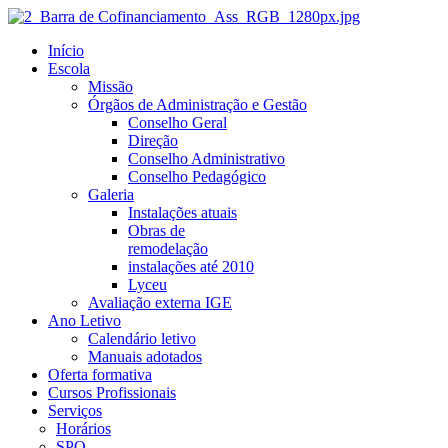
Início
Escola
Missão
Órgãos de Administração e Gestão
Conselho Geral
Direção
Conselho Administrativo
Conselho Pedagógico
Galeria
Instalações atuais
Obras de
remodelação
instalações até 2010
Lyceu
Avaliação externa IGE
Ano Letivo
Calendário letivo
Manuais adotados
Oferta formativa
Cursos Profissionais
Serviços
Horários
SPO