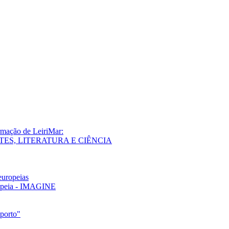
rmação de LeiriMar:
 ARTES, LITERATURA E CIÊNCIA
europeias
ropeia - IMAGINE
porto"