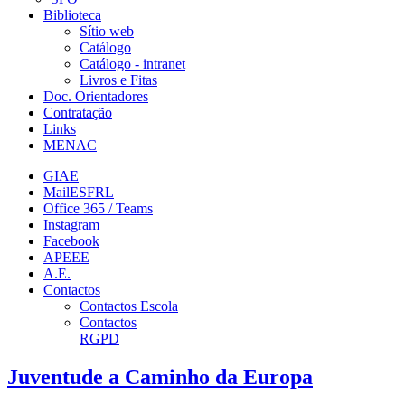
Biblioteca
Sítio web
Catálogo
Catálogo - intranet
Livros e Fitas
Doc. Orientadores
Contratação
Links
MENAC
GIAE
MailESFRL
Office 365 / Teams
Instagram
Facebook
APEEE
A.E.
Contactos
Contactos Escola
Contactos
RGPD
Juventude a Caminho da Europa