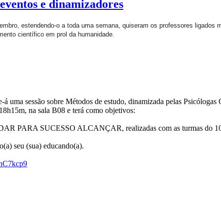
eventos e dinamizadores
 novembro, estendendo-o a toda uma semana, quiseram os professores ligado
mento científico em prol da humanidade.
se-á uma sessão sobre Métodos de estudo, dinamizada pelas Psicólogas C
 18h15m, na sala B08 e terá como objetivos:
ESTUDAR PARA SUCESSO ALCANÇAR, realizadas com as turmas do 10
o(a) seu (sua) educando(a).
MnC7kcp9