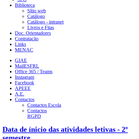
Biblioteca
Sítio web
Catálogo
Catálogo - intranet
Livros e Fitas
Doc. Orientadores
Contratação
Links
MENAC
GIAE
MailESFRL
Office 365 / Teams
Instagram
Facebook
APEEE
A.E.
Contactos
Contactos Escola
Contactos
RGPD
Data de ínicio das atividades letivas - 2º
semestre