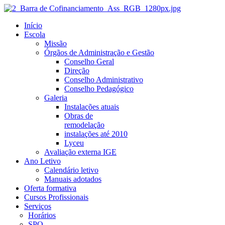
Início
Escola
Missão
Órgãos de Administração e Gestão
Conselho Geral
Direção
Conselho Administrativo
Conselho Pedagógico
Galeria
Instalações atuais
Obras de
remodelação
instalações até 2010
Lyceu
Avaliação externa IGE
Ano Letivo
Calendário letivo
Manuais adotados
Oferta formativa
Cursos Profissionais
Serviços
Horários
SPO