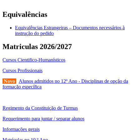
sofrer alguns reajustes ao longo do ano letivo.
Equivalências
Equivalências Estrangeiras – Documentos necessários à
instrução do pedido
Matriculas 2026/2027
Cursos Cientifico-Humanísticos
Cursos Profissionais
Novo
Alunos admitidos no 12º Ano - Disciplinas de opção da
formação específica
Regimento da Constituição de Turmas
Requerimento para juntar / separar alunos
Informações gerais
Matrículas no 10.º Ano