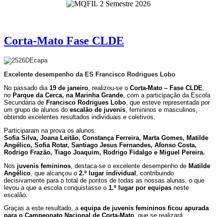
Corta-Mato Fase CLDE
Excelente desempenho da ES Francisco Rodrigues Lobo
No passado dia
19 de janeiro
, realizou-se o
Corta-Mato – Fase CLDE
,
no
Parque da Cerca, na Marinha Grande
, com a participação da Escola
Secundária de
Francisco Rodrigues Lobo
, que esteve representada por
um grupo de alunos do
escalão de juvenis
, femininos e masculinos,
obtendo excelentes resultados individuais e coletivos.
Participaram na prova os alunos:
Sofia Silva, Joana Leitão, Constança Ferreira, Marta Gomes, Matilde
Angélico, Sofia Rotar, Santiago Jesus Fernandes, Afonso Costa,
Rodrigo Frazão, Tiago Joaquim, Rodrigo Fidalgo e Miguel Pereira.
Nos
juvenis femininos
, destaca-se o excelente desempenho de
Matilde
Angélico
, que alcançou o
2.º lugar individual
, contribuindo
decisivamente para o total de pontos de todas as nossas alunas, o que
levou a que a escola conquistasse o
1.º lugar por equipas
neste
escalão.
Graças a este resultado, a
equipa de juvenis femininos ficou apurada
para o Campeonato Nacional de Corta-Mato
, que se realizará