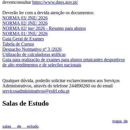
devemconsultar
https://www.dges.gov.pt/
Deverão ler com a devida atenção os documentos:
NORMA 03/ JNE/ 2026
NORMA 02/ JNE/ 2026
NORMA 02/ jne/ 2026 - Resumo para alunos
NORMA 01/ JNE/ 2026
Guia Geral de Exames
Tabela de Cursos
Despacho Normativo nº 3 /2026
Utilização de calculadoras gráficas
NOV
O
Guia para realização de exames para alunos prtaicantes desportivos
de alto rendimentos e de seleções nacionais
Qualquer dúvida, poderão solicitar esclarecimentos aos Serviços
Administrativos, através do telefone 244890260 ou do email
servicosadministrativos@esfrl.edu.pt
Salas de Estudo
As Salas de Estudo terão início no dia 6 de outubro, próxima 2ª
feira. Os interessados deverão consultar regularmente o
mapa de
pois os respetivos horários poderão
salas de estudo
,