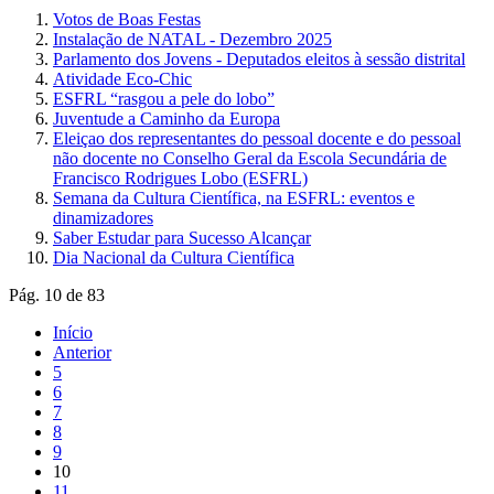
Votos de Boas Festas
Instalação de NATAL - Dezembro 2025
Parlamento dos Jovens - Deputados eleitos à sessão distrital
Atividade Eco-Chic
ESFRL “rasgou a pele do lobo”
Juventude a Caminho da Europa
Eleiçao dos representantes do pessoal docente e do pessoal
não docente no Conselho Geral da Escola Secundária de
Francisco Rodrigues Lobo (ESFRL)
Semana da Cultura Científica, na ESFRL: eventos e
dinamizadores
Saber Estudar para Sucesso Alcançar
Dia Nacional da Cultura Científica
Pág. 10 de 83
Início
Anterior
5
6
7
8
9
10
11