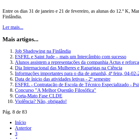
Entre os dias 31 de janeiro e 21 de fevereiro, as alunas do 12.º K, 
Finlândia.
Ler mais...
Mais artigos...
Job Shadowing na Finlândia
ESFRL e Saint Jude – mais um Intercâmbio com sucesso
Alunos assistem a representações da companhia Actus e reforça
Dia Internacional das Mulheres e Raparigas na Ciência
Informações importantes para o dia de amanhã, 4ª feira, 04-02
Data de ínicio das atividades letivas - 2º semestre
ESFRL - Contratação de Escola de Técnico Especializado - Psi
Concurso "A Melhor Questão Filosófica"
Corta-Mato Fase CLDE
Violência? Não, obrigado!
Pág. 8 de 83
Início
Anterior
3