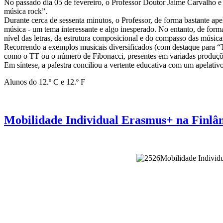
No passado dia 05 de fevereiro, o Professor Doutor Jaime Carvalho e
música rock”.
Durante cerca de sessenta minutos, o Professor, de forma bastante apel
música - um tema interessante e algo inesperado. No entanto, de form
nível das letras, da estrutura composicional e do compasso das músi
Recorrendo a exemplos musicais diversificados (com destaque para “Th
como o TT ou o número de Fibonacci, presentes em variadas produçõ
Em síntese, a palestra conciliou a vertente educativa com um apelativo 
Alunos do 12.º C e 12.º F
Mobilidade Individual Erasmus+ na Finlân