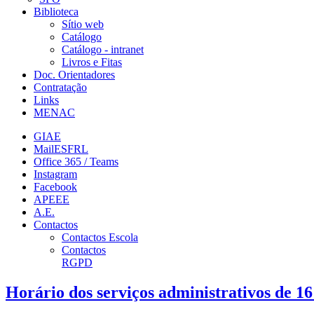
Biblioteca
Sítio web
Catálogo
Catálogo - intranet
Livros e Fitas
Doc. Orientadores
Contratação
Links
MENAC
GIAE
MailESFRL
Office 365 / Teams
Instagram
Facebook
APEEE
A.E.
Contactos
Contactos Escola
Contactos
RGPD
Horário dos serviços administrativos de 1