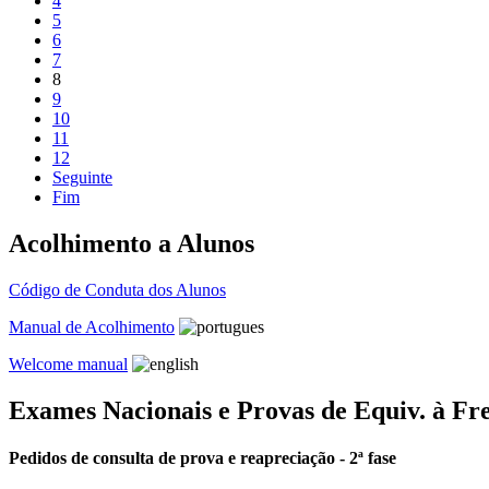
4
5
6
7
8
9
10
11
12
Seguinte
Fim
Acolhimento a Alunos
Código de Conduta dos Alunos
Manual de Acolhimento
Welcome manual
Exames Nacionais e Provas de Equiv. à Fr
Pedidos de consulta de prova e reapreciação - 2ª fase