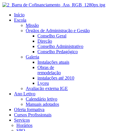
Início
Escola
Missão
Órgãos de Administração e Gestão
Conselho Geral
Direção
Conselho Administrativo
Conselho Pedagógico
Galeria
Instalações atuais
Obras de
remodelação
instalações até 2010
Lyceu
Avaliação externa IGE
Ano Letivo
Calendário letivo
Manuais adotados
Oferta formativa
Cursos Profissionais
Serviços
Horários
SPO