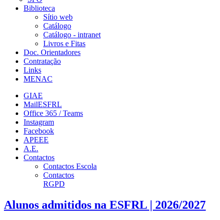
Biblioteca
Sítio web
Catálogo
Catálogo - intranet
Livros e Fitas
Doc. Orientadores
Contratação
Links
MENAC
GIAE
MailESFRL
Office 365 / Teams
Instagram
Facebook
APEEE
A.E.
Contactos
Contactos Escola
Contactos
RGPD
Alunos admitidos na ESFRL | 2026/2027