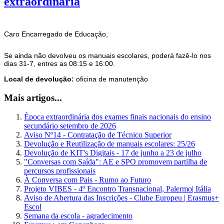
extraordinária
Caro Encarregado de Educação,
Se ainda não devolveu os manuais escolares, poderá fazê-lo nos
dias 31-7, entres as 08:15 e 16:00.
Local de devolução:
oficina de manutenção
Mais artigos...
Época extraordinária dos exames finais nacionais do ensino
secundário setembro de 2026
Aviso Nº14 - Contratação de Técnico Superior
Devolução e Reutilização de manuais escolares: 25/26
Devolução de KIT's Digitais - 17 de junho a 23 de julho
"Conversas com Saída": AE e SPO promovem partilha de
percursos profissionais
À Conversa com Pais - Rumo ao Futuro
Projeto VIBES - 4º Encontro Transnacional, Palermo| Itália
Aviso de Abertura das Inscrições - Clube Europeu | Erasmus+
Escol
Semana da escola - agradecimento