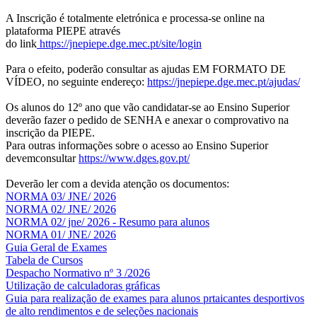
A Inscrição é totalmente eletrónica e processa-se online na
plataforma PIEPE através
do link
https://jnepiepe.dge.mec.pt/site/login
Para o efeito, poderão consultar as ajudas EM FORMATO DE
VÍDEO, no seguinte endereço:
https://jnepiepe.dge.mec.pt/ajudas/
Os alunos do 12º ano que vão candidatar-se ao Ensino Superior
deverão fazer o pedido de SENHA e anexar o comprovativo na
inscrição da PIEPE.
Para outras informações sobre o acesso ao Ensino Superior
devemconsultar
https://www.dges.gov.pt/
Deverão ler com a devida atenção os documentos:
NORMA 03/ JNE/ 2026
NORMA 02/ JNE/ 2026
NORMA 02/ jne/ 2026 - Resumo para alunos
NORMA 01/ JNE/ 2026
Guia Geral de Exames
Tabela de Cursos
Despacho Normativo nº 3 /2026
Utilização de calculadoras gráficas
NOV
O
Guia para realização de exames para alunos prtaicantes desportivos
de alto rendimentos e de seleções nacionais