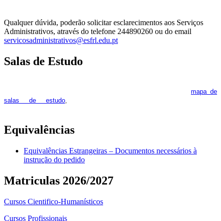
Qualquer dúvida, poderão solicitar esclarecimentos aos Serviços
Administrativos, através do telefone 244890260 ou do email
servicosadministrativos@esfrl.edu.pt
Salas de Estudo
As Salas de Estudo terão início no dia 6 de outubro, próxima 2ª
feira. Os interessados deverão consultar regularmente o
mapa de
pois os respetivos horários poderão
salas de estudo
,
sofrer alguns reajustes ao longo do ano letivo.
Equivalências
Equivalências Estrangeiras – Documentos necessários à
instrução do pedido
Matriculas 2026/2027
Cursos Cientifico-Humanísticos
Cursos Profissionais