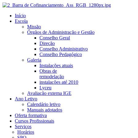
Início
Escola
Missão
Órgãos de Administração e Gestão
Conselho Geral
Direção
Conselho Administrativo
Conselho Pedagógico
Galeria
Instalações atuais
Obras de
remodelação
instalações até 2010
Lyceu
Avaliação externa IGE
Ano Letivo
Calendário letivo
Manuais adotados
Oferta formativa
Cursos Profissionais
Serviços
Horários
SPO