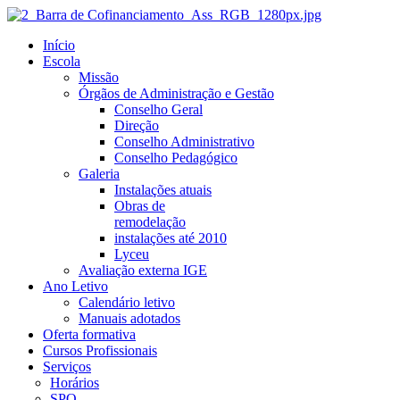
Início
Escola
Missão
Órgãos de Administração e Gestão
Conselho Geral
Direção
Conselho Administrativo
Conselho Pedagógico
Galeria
Instalações atuais
Obras de
remodelação
instalações até 2010
Lyceu
Avaliação externa IGE
Ano Letivo
Calendário letivo
Manuais adotados
Oferta formativa
Cursos Profissionais
Serviços
Horários
SPO