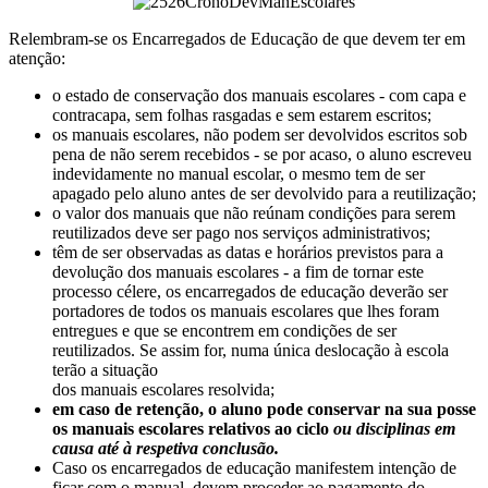
Relembram-se os Encarregados de Educação de que devem ter em
atenção:
o estado de conservação dos manuais escolares - com capa e
contracapa, sem folhas rasgadas e sem estarem escritos;
os manuais escolares, não podem ser devolvidos escritos sob
pena de não serem recebidos - se por acaso, o aluno escreveu
indevidamente no manual escolar, o mesmo tem de ser
apagado pelo aluno antes de ser devolvido para a reutilização;
o valor dos manuais que não reúnam condições para serem
reutilizados deve ser pago nos serviços administrativos;
têm de ser observadas as datas e horários previstos para a
devolução dos manuais escolares - a fim de tornar este
processo célere, os encarregados de educação deverão ser
portadores de todos os manuais escolares que lhes foram
entregues e que se encontrem em condições de ser
reutilizados. Se assim for, numa única deslocação à escola
terão a situação
dos manuais escolares resolvida;
em caso de retenção, o aluno pode conservar na sua posse
os manuais escolares relativos ao ciclo
ou disciplinas em
causa até à respetiva conclusão.
Caso os encarregados de educação manifestem intenção de
ficar com o manual, devem proceder ao pagamento do