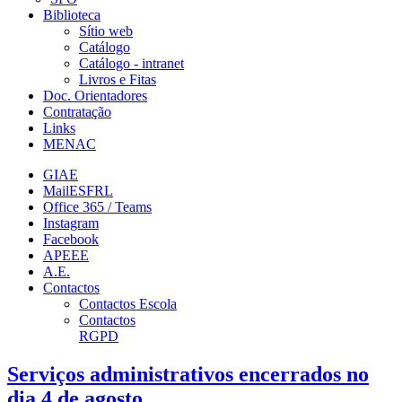
Biblioteca
Sítio web
Catálogo
Catálogo - intranet
Livros e Fitas
Doc. Orientadores
Contratação
Links
MENAC
GIAE
MailESFRL
Office 365 / Teams
Instagram
Facebook
APEEE
A.E.
Contactos
Contactos Escola
Contactos
RGPD
Serviços administrativos encerrados no
dia 4 de agosto