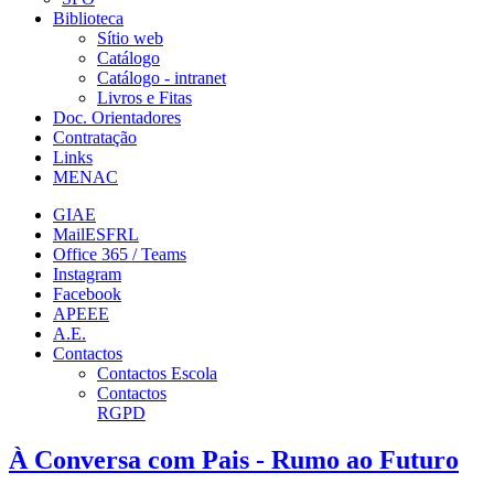
Biblioteca
Sítio web
Catálogo
Catálogo - intranet
Livros e Fitas
Doc. Orientadores
Contratação
Links
MENAC
GIAE
MailESFRL
Office 365 / Teams
Instagram
Facebook
APEEE
A.E.
Contactos
Contactos Escola
Contactos
RGPD
À Conversa com Pais - Rumo ao Futuro