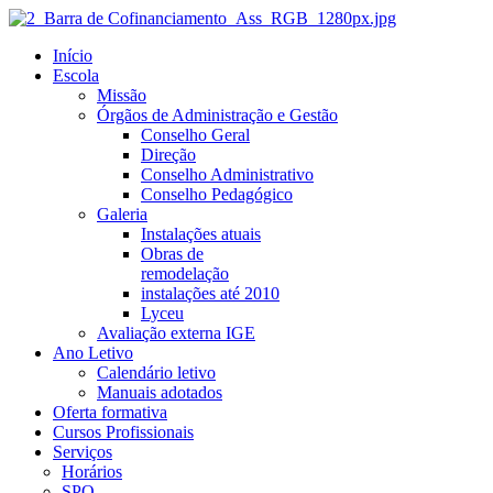
Início
Escola
Missão
Órgãos de Administração e Gestão
Conselho Geral
Direção
Conselho Administrativo
Conselho Pedagógico
Galeria
Instalações atuais
Obras de
remodelação
instalações até 2010
Lyceu
Avaliação externa IGE
Ano Letivo
Calendário letivo
Manuais adotados
Oferta formativa
Cursos Profissionais
Serviços
Horários
SPO