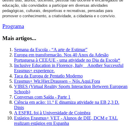
destes dias, alunos, docentes, pessoal não docente e encarregados de
educação, são convidados a participar em diversas atividades
pedagógicas, culturais, desportivas e recreativas, pensadas para
promover o conhecimento, a criatividade, a cidadania e o convívio.
Programa
Mais artigos...
Semana da Escola - “A arte de Estimar”
Europa em transformação. Nos 40 Anos da Adesão
Portuguesa à CEE/UE - uma atividade no Dia da Escola*
Inclusive Education in Florence, Italy _ Another Successful
Erasmus+ experience.
Taça da Europa de Pentatlo Moderno
Erasmus+ Wir.Hier.Draussen – Nós.Aqui.Fora
VIBES (Virtual Reality Sports Interaction Between European
Schools)
Conversas com Saída - Parte 1
Ciência em ação: 11.º E dinamiza atividade na EB 2,3 D.
Dinis
A ESFRL foi à Universidade de Coimbra
Estágios Erasmus+ VET - Alunos de DIE, DCM e TAL
realizam estágios em Espanha