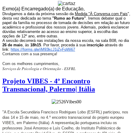
Exmo(a)
Encarregado(a) de Educação,
Divulgamos a data da próxima sessão da
Medida "À Conversa com Pais
",
d
esta vez dedicada ao tema
"Rumo ao Futuro"
.
Iremos debater qual o
papel da família no processo de tomada de decisões em relação ao
futuro
académico e profissional dos nossos jovens.
Ademais, poderá esclarecer
dúvidas relativamente ao acesso ao ensino superior, à escolha das
opções de 12º ano, entre outras.
A sessão decorrerá nas instalações da nossa escola, na sala B08, no dia
26 de maio
, às
18h15
.
Por favor, proceda à sua
inscrição
através do
link:
https://forms.gle/
iM93kcJ1jZyFqWi67
Contamos com a sua presença!
Com os melhores cumprimentos,
Serviços de Psicologia e Orientação - ESFRL
Projeto VIBES - 4º Encontro
Transnacional, Palermo| Itália
"
A Escola Secundária Francisco Rodrigues Lobo (ESFRL) participou, nos
dias 14 e 15 de maio, no 4.º encontro transnacional do projeto europeu
VIBES, em Palermo (Itália). A representação portuguesa incluiu os
professores José Amoroso e Luís Coelho, do
Instituto Politécnico de