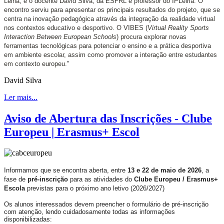
Leiria, e o docente
David Silva, da
ESFRL
e professor do IPLeiria. O
encontro serviu para apresentar os principais resultados do projeto, que se
centra na inovação pedagógica através da integração da realidade virtual
nos contextos educativo e desportivo. O VIBES (
Virtual Reality Sports
Interaction Between European Schools
) procura explorar novas
ferramentas tecnológicas para potenciar o ensino e a prática desportiva
em ambiente escolar, assim como promover a interação entre estudantes
em contexto europeu.
”
David Silva
Ler mais...
Aviso de Abertura das Inscrições - Clube
Europeu | Erasmus+ Escol
Informamos que se encontra aberta, entre
13 e 22 de maio de 2026
, a
fase de
pré-inscrição
para as atividades do
Clube Europeu / Erasmus+
Escola
previstas para o próximo ano letivo (2026/2027)
Os alunos interessados devem preencher o formulário de pré-inscrição
com atenção, lendo cuidadosamente todas as informações
disponibilizadas: