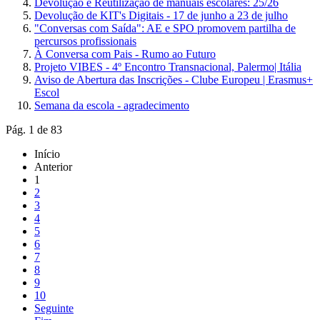
Devolução e Reutilização de manuais escolares: 25/26
Devolução de KIT's Digitais - 17 de junho a 23 de julho
"Conversas com Saída": AE e SPO promovem partilha de
percursos profissionais
À Conversa com Pais - Rumo ao Futuro
Projeto VIBES - 4º Encontro Transnacional, Palermo| Itália
Aviso de Abertura das Inscrições - Clube Europeu | Erasmus+
Escol
Semana da escola - agradecimento
Pág. 1 de 83
Início
Anterior
1
2
3
4
5
6
7
8
9
10
Seguinte