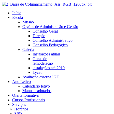
Início
Escola
Missão
Órgãos de Administração e Gestão
Conselho Geral
Direção
Conselho Administrativo
Conselho Pedagógico
Galeria
Instalações atuais
Obras de
remodelação
instalações até 2010
Lyceu
Avaliação externa IGE
Ano Letivo
Calendário letivo
Manuais adotados
Oferta formativa
Cursos Profissionais
Serviços
Horários
SPO