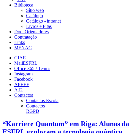
Biblioteca
Sítio web
Catálogo
Catálogo - intranet
Livros e Fitas
Doc. Orientadores
Contratação
Links
MENAC
GIAE
MailESFRL
Office 365 / Teams
Instagram
Facebook
APEEE
A.E.
Contactos
Contactos Escola
Contactos
RGPD
“Karriere Quantum” em Riga: Alunas da
ESFRL exploram a tecnologia quântica