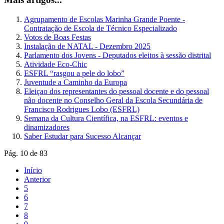
Agrupamento de Escolas Marinha Grande Poente -
Contratação de Escola de Técnico Especializado
Votos de Boas Festas
Instalação de NATAL - Dezembro 2025
Parlamento dos Jovens - Deputados eleitos à sessão distrital
Atividade Eco-Chic
ESFRL “rasgou a pele do lobo”
Juventude a Caminho da Europa
Eleiçao dos representantes do pessoal docente e do pessoal
não docente no Conselho Geral da Escola Secundária de
Francisco Rodrigues Lobo (ESFRL)
Semana da Cultura Científica, na ESFRL: eventos e
dinamizadores
Saber Estudar para Sucesso Alcançar
Pág. 10 de 83
Início
Anterior
5
6
7
8