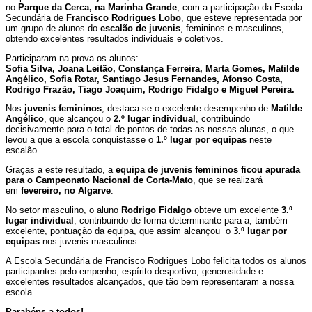
no
Parque da Cerca, na Marinha Grande
, com a participação da Escola
Secundária de
Francisco Rodrigues Lobo
, que esteve representada por
um grupo de alunos do
escalão de juvenis
, femininos e masculinos,
obtendo excelentes resultados individuais e coletivos.
Participaram na prova os alunos:
Sofia Silva, Joana Leitão, Constança Ferreira, Marta Gomes, Matilde
Angélico, Sofia Rotar, Santiago Jesus Fernandes, Afonso Costa,
Rodrigo Frazão, Tiago Joaquim, Rodrigo Fidalgo e Miguel Pereira.
Nos
juvenis femininos
, destaca-se o excelente desempenho de
Matilde
Angélico
, que alcançou o
2.º lugar individual
, contribuindo
decisivamente para o total de pontos de todas as nossas alunas, o que
levou a que a escola conquistasse o
1.º lugar por equipas
neste
escalão.
Graças a este resultado, a
equipa de juvenis femininos ficou apurada
para o Campeonato Nacional de Corta-Mato
, que se realizará
em
fevereiro, no Algarve
.
No setor masculino, o aluno
Rodrigo Fidalgo
obteve um excelente
3.º
lugar individual
, contribuindo de forma determinante para a, também
excelente, pontuação da equipa, que assim alcançou o
3.º lugar por
equipas
nos juvenis masculinos.
A Escola Secundária de Francisco Rodrigues Lobo felicita todos os alunos
participantes pelo empenho, espírito desportivo, generosidade e
excelentes resultados alcançados, que tão bem representaram a nossa
escola.
Parabéns a todos!