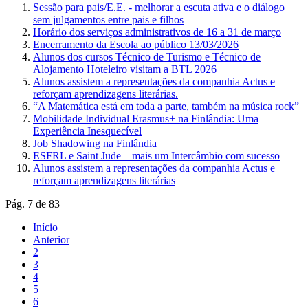
Sessão para pais/E.E. - melhorar a escuta ativa e o diálogo
sem julgamentos entre pais e filhos
Horário dos serviços administrativos de 16 a 31 de março
Encerramento da Escola ao público 13/03/2026
Alunos dos cursos Técnico de Turismo e Técnico de
Alojamento Hoteleiro visitam a BTL 2026
Alunos assistem a representações da companhia Actus e
reforçam aprendizagens literárias.
“A Matemática está em toda a parte, também na música rock”
Mobilidade Individual Erasmus+ na Finlândia: Uma
Experiência Inesquecível
Job Shadowing na Finlândia
ESFRL e Saint Jude – mais um Intercâmbio com sucesso
Alunos assistem a representações da companhia Actus e
reforçam aprendizagens literárias
Pág. 7 de 83
Início
Anterior
2
3
4
5
6