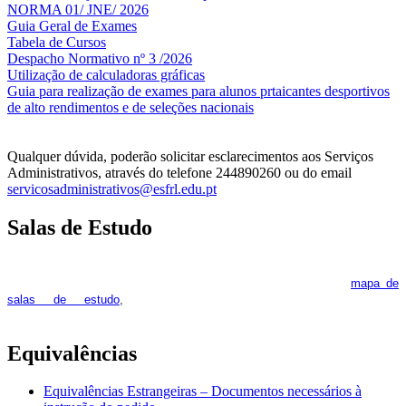
NORMA 01/ JNE/ 2026
Guia Geral de Exames
Tabela de Cursos
Despacho Normativo nº 3 /2026
Utilização de calculadoras gráficas
NOV
O
Guia para realização de exames para alunos prtaicantes desportivos
de alto rendimentos e de seleções nacionais
Qualquer dúvida, poderão solicitar esclarecimentos aos Serviços
Administrativos, através do telefone 244890260 ou do email
servicosadministrativos@esfrl.edu.pt
Salas de Estudo
As Salas de Estudo terão início no dia 6 de outubro, próxima 2ª
feira. Os interessados deverão consultar regularmente o
mapa de
pois os respetivos horários poderão
salas de estudo
,
sofrer alguns reajustes ao longo do ano letivo.
Equivalências
Equivalências Estrangeiras – Documentos necessários à