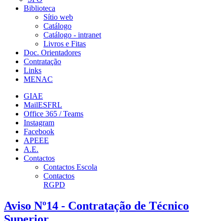
Biblioteca
Sítio web
Catálogo
Catálogo - intranet
Livros e Fitas
Doc. Orientadores
Contratação
Links
MENAC
GIAE
MailESFRL
Office 365 / Teams
Instagram
Facebook
APEEE
A.E.
Contactos
Contactos Escola
Contactos
RGPD
Aviso Nº14 - Contratação de Técnico
Superior