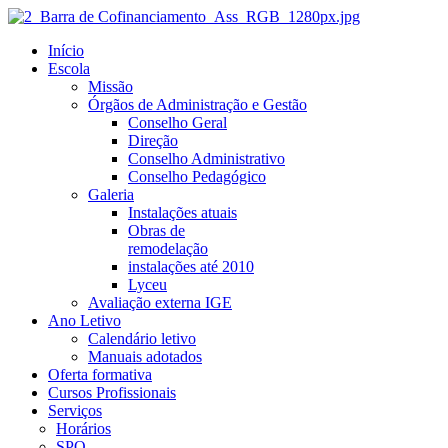
Início
Escola
Missão
Órgãos de Administração e Gestão
Conselho Geral
Direção
Conselho Administrativo
Conselho Pedagógico
Galeria
Instalações atuais
Obras de
remodelação
instalações até 2010
Lyceu
Avaliação externa IGE
Ano Letivo
Calendário letivo
Manuais adotados
Oferta formativa
Cursos Profissionais
Serviços
Horários
SPO